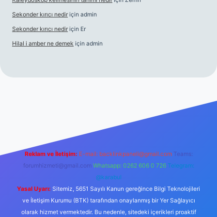
Sekonder kırıcı nedir
için
admin
Sekonder kırıcı nedir
için
Er
Hilal i amber ne demek
için
admin
t
tulipbetgiris.org
Reklam ve İletişim:
E-mail:
backlinkpaneli@gmail.com
Teams:
forumhizmeti@gmail.com
Whatsapp: 0262 606 0 726
Telegram:
@karabul
Yasal Uyarı:
Sitemiz, 5651 Sayılı Kanun gereğince Bilgi Teknolojileri
ve İletişim Kurumu (BTK) tarafından onaylanmış bir Yer Sağlayıcı
olarak hizmet vermektedir. Bu nedenle, sitedeki içerikleri proaktif