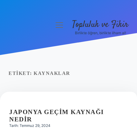
Topluluk ve Fikir
menüyü
aç
Birlikte öğren, birlikte ilham al!
Anasayfa
Gizlilik Politikası
Yasal Uyarı
ETIKET:
KAYNAKLAR
Hakkımızda
JAPONYA GEÇIM KAYNAĞI
NEDIR
Tarih: Temmuz 29, 2024