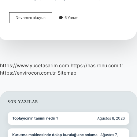
Japonya
Devamını okuyun
6 Yorum
geçim
kaynağı
nedir
https://www.yucetasarim.com
https://hasironu.com.tr
https://envirocon.com.tr
Sitemap
SIDEBAR
SON YAZILAR
Toplayıcının tanımı nedir ?
Ağustos 8, 2026
Kurutma makinesinde dolap kuruluğu ne anlama
Ağustos 7,