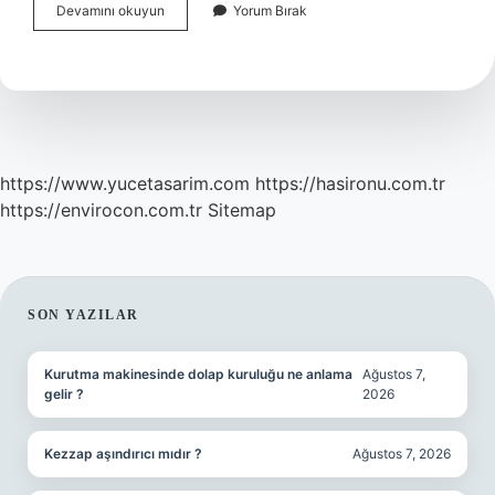
Muvazaa
Devamını okuyun
Yorum Bırak
Nedir
Çeşitleri
Nelerdir
https://www.yucetasarim.com
https://hasironu.com.tr
https://envirocon.com.tr
Sitemap
SIDEBAR
SON YAZILAR
Kurutma makinesinde dolap kuruluğu ne anlama
Ağustos 7,
gelir ?
2026
Kezzap aşındırıcı mıdır ?
Ağustos 7, 2026