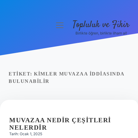
Topluluk ve Fikir
menüyü
aç
Birlikte öğren, birlikte ilham al!
Anasayfa
Gizlilik Politikası
Yasal Uyarı
ETIKET:
KIMLER MUVAZAA IDDIASINDA
BULUNABILIR
Hakkımızda
MUVAZAA NEDIR ÇEŞITLERI
NELERDIR
Tarih: Ocak 1, 2025