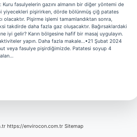
 Kuru fasulyelerin gazını almanın bir diğer yöntemi de
i yiyecekleri pişirirken, dörde bölünmüş çiğ patates
ı olacaktır. Pişirme işlemi tamamlandıktan sonra,
ksi takdirde daha fazla gaz oluşacaktır. Bağırsaklardaki
e iyi gelir? Karın bölgesine hafif bir masaj uygulayın.
i aktiviteler yapın. Daha fazla makale…•21 Şubat 2024
hut veya fasulye pişirdiğimizde. Patatesi soyup 4
kalan…
.tr
https://envirocon.com.tr
Sitemap