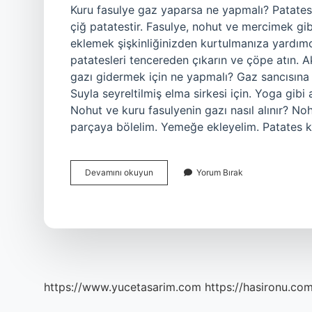
Kuru fasulye gaz yaparsa ne yapmalı? Patates:
çiğ patatestir. Fasulye, nohut ve mercimek gib
eklemek şişkinliğinizden kurtulmanıza yardımc
patatesleri tencereden çıkarın ve çöpe atın. A
gazı gidermek için ne yapmalı? Gaz sancısına n
Suyla seyreltilmiş elma sirkesi için. Yoga gib
Nohut ve kuru fasulyenin gazı nasıl alınır? No
parçaya bölelim. Yemeğe ekleyelim. Patates 
Kuru
Devamını okuyun
Yorum Bırak
Fasulye
Yedikten
Sonra
Gaz
Nasıl
Geçer
https://www.yucetasarim.com
https://hasironu.com