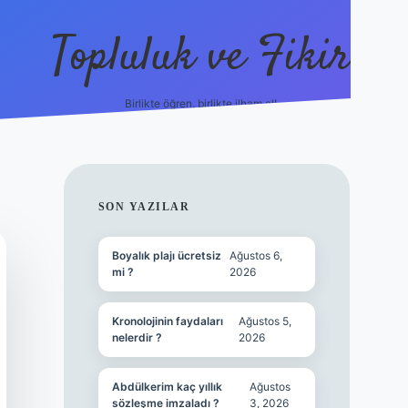
Topluluk ve Fikir
Birlikte öğren, birlikte ilham al!
grandoperabet
tulipbet
SIDEBAR
SON YAZILAR
Boyalık plajı ücretsiz
Ağustos 6,
mi ?
2026
Kronolojinin faydaları
Ağustos 5,
nelerdir ?
2026
Abdülkerim kaç yıllık
Ağustos
sözleşme imzaladı ?
3, 2026