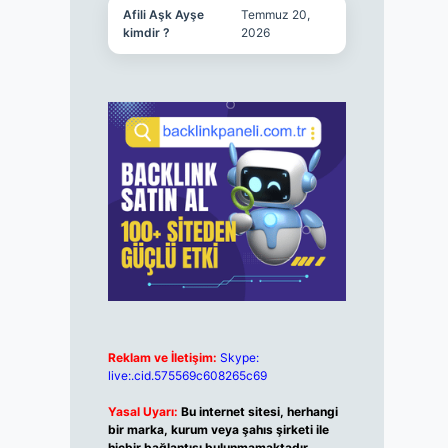
Afili Aşk Ayşe
Temmuz 20,
kimdir ?
2026
Reklam ve İletişim:
Skype:
live:.cid.575569c608265c69
Yasal Uyarı:
Bu internet sitesi, herhangi
bir marka, kurum veya şahıs şirketi ile
hiçbir bağlantısı bulunmamaktadır.