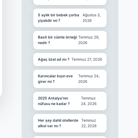
5 aylık bir bebek çorba
Ağustos 3,
yiyebilir mi ?
2026
Basit bir cümle örneği
Temmuz 29,
nedir ?
2026
Ağaç özel ad mı ?
Temmuz 27, 2026
Karıncalar kışın eve
Temmuz 24,
girer mi ?
2026
2025 Antalya’nın
Temmuz
nüfusu ne kadar ?
24, 2026
Her şey dahil otellerde
Temmuz
alkol var mı ?
22, 2026