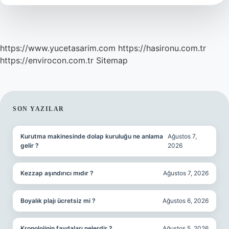
https://www.yucetasarim.com
https://hasironu.com.tr
https://envirocon.com.tr
Sitemap
SIDEBAR
SON YAZILAR
Kurutma makinesinde dolap kuruluğu ne anlama
Ağustos 7,
gelir ?
2026
Kezzap aşındırıcı mıdır ?
Ağustos 7, 2026
Boyalık plajı ücretsiz mi ?
Ağustos 6, 2026
Kronolojinin faydaları nelerdir ?
Ağustos 5, 2026