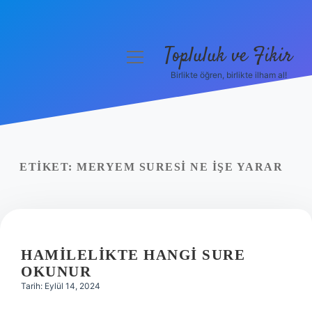
Topluluk ve Fikir
menüyü
aç
Birlikte öğren, birlikte ilham al!
Anasayfa
Gizlilik Politikası
Yasal Uyarı
ETIKET:
MERYEM SURESI NE IŞE YARAR
Hakkımızda
HAMILELIKTE HANGI SURE
OKUNUR
Tarih: Eylül 14, 2024