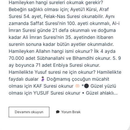
Hamileyken hangi sureleri okumak gerekir?
Bebeğin sağlıklı olması için; Ayetü’l Kürsi, A’raf
Suresi 54. ayet, Felak-Nas Suresi okunabilir. Aynı
zamanda Saffat Suresi’nin 100. ayeti okunmalı, Al-i
İmran Suresi günde 21 defa okunmalı ve doğuma
kadar Ali İmran Suresi’nin 35. ayetinden itibaren
surenin sonuna kadar bütün ayetler okunmalıdır.
Hamileyken Allahın hangi ismi okunur? İlk 4 ayda
70.000 adet Sübhanallahi ve Bihamdihi okunur. 5. 9
ay boyunca 71 adet Enbiya Suresi okunur.
Hamilelikte Yusuf suresi ne için okunur? Hamilelikte
faydalı dualar
Doğmamış çocuğun mücahit
olması için KAF Suresi okunur
*
Güzel yüzlü
olması için YUSUF Suresi okunur • Güzel ahlaklı…
Hamilelikte
Devamını okuyun
Yorum Bırak
Hangi
Sure
Okunur