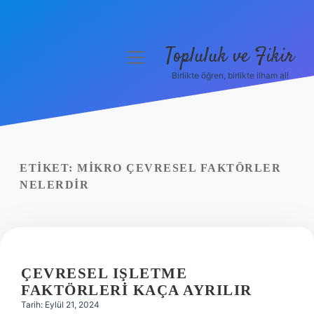
Topluluk ve Fikir
menüyü
aç
Birlikte öğren, birlikte ilham al!
Anasayfa
Gizlilik Politikası
Yasal Uyarı
ETIKET:
MIKRO ÇEVRESEL FAKTÖRLER
NELERDIR
Hakkımızda
ÇEVRESEL IŞLETME
FAKTÖRLERI KAÇA AYRILIR
Tarih: Eylül 21, 2024