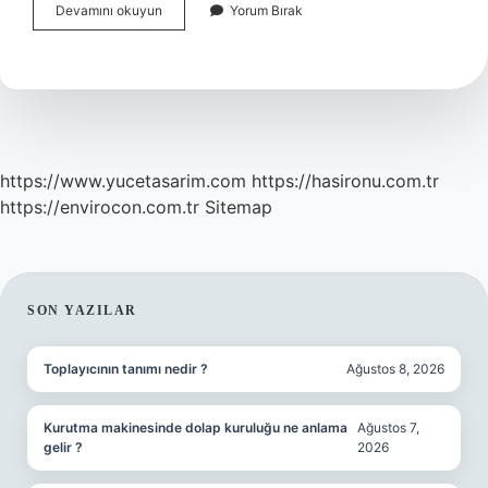
Çevresel
Devamını okuyun
Yorum Bırak
Işletme
Faktörleri
Kaça
Ayrılır
https://www.yucetasarim.com
https://hasironu.com.tr
https://envirocon.com.tr
Sitemap
SIDEBAR
SON YAZILAR
Toplayıcının tanımı nedir ?
Ağustos 8, 2026
Kurutma makinesinde dolap kuruluğu ne anlama
Ağustos 7,
gelir ?
2026