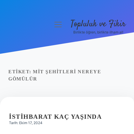
Topluluk ve Fikir
menüyü
aç
Birlikte öğren, birlikte ilham al!
Anasayfa
Gizlilik Politikası
Yasal Uyarı
ETIKET:
MİT ŞEHITLERI NEREYE
GÖMÜLÜR
Hakkımızda
İSTIHBARAT KAÇ YAŞINDA
Tarih: Ekim 17, 2024