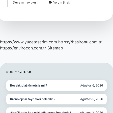
İStihbarat
Devamını okuyun
Yorum Bırak
Kaç
Yaşında
https://www.yucetasarim.com
https://hasironu.com.tr
https://envirocon.com.tr
Sitemap
SIDEBAR
SON YAZILAR
Boyalık plajı ücretsiz mi ?
Ağustos 6, 2026
Kronolojinin faydaları nelerdir ?
Ağustos 5, 2026
Abdülkerim kaç yıllık sözleşme imzaladı ?
Ağustos 3, 2026