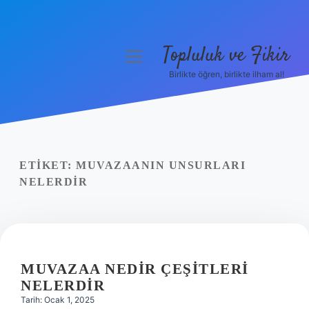
Topluluk ve Fikir
menüyü
aç
Birlikte öğren, birlikte ilham al!
Anasayfa
Gizlilik Politikası
Yasal Uyarı
ETIKET:
MUVAZAANIN UNSURLARI
NELERDIR
Hakkımızda
MUVAZAA NEDIR ÇEŞITLERI
NELERDIR
Tarih: Ocak 1, 2025