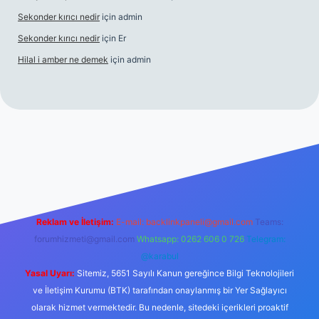
Sekonder kırıcı nedir
için
admin
Sekonder kırıcı nedir
için
Er
Hilal i amber ne demek
için
admin
erabet
tulipbetgiris.org
Reklam ve İletişim:
E-mail:
backlinkpaneli@gmail.com
Teams:
forumhizmeti@gmail.com
Whatsapp: 0262 606 0 726
Telegram:
@karabul
Yasal Uyarı:
Sitemiz, 5651 Sayılı Kanun gereğince Bilgi Teknolojileri
ve İletişim Kurumu (BTK) tarafından onaylanmış bir Yer Sağlayıcı
olarak hizmet vermektedir. Bu nedenle, sitedeki içerikleri proaktif