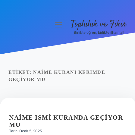
Topluluk ve Fikir
menüyü
aç
Birlikte öğren, birlikte ilham al!
Anasayfa
Gizlilik Politikası
Yasal Uyarı
ETIKET:
NAIME KURANI KERIMDE
GEÇIYOR MU
Hakkımızda
NAIME ISMI KURANDA GEÇIYOR
MU
Tarih: Ocak 5, 2025