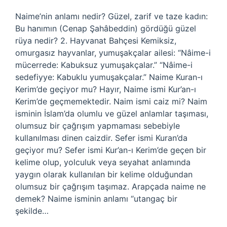
Naime’nin anlamı nedir? Güzel, zarif ve taze kadın:
Bu hanımın (Cenap Şahâbeddin) gördüğü güzel
rüya nedir? 2. Hayvanat Bahçesi Kemiksiz,
omurgasız hayvanlar, yumuşakçalar ailesi: “Nâime-i
mücerrede: Kabuksuz yumuşakçalar.” “Nâime-i
sedefiyye: Kabuklu yumuşakçalar.” Naime Kuran-ı
Kerim’de geçiyor mu? Hayır, Naime ismi Kur’an-ı
Kerim’de geçmemektedir. Naim ismi caiz mi? Naim
isminin İslam’da olumlu ve güzel anlamlar taşıması,
olumsuz bir çağrışım yapmaması sebebiyle
kullanılması dinen caizdir. Sefer ismi Kuran’da
geçiyor mu? Sefer ismi Kur’an-ı Kerim’de geçen bir
kelime olup, yolculuk veya seyahat anlamında
yaygın olarak kullanılan bir kelime olduğundan
olumsuz bir çağrışım taşımaz. Arapçada naime ne
demek? Naime isminin anlamı “utangaç bir
şekilde…