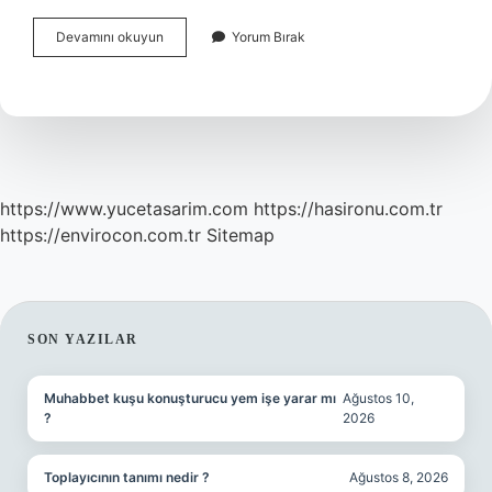
Naime
Devamını okuyun
Yorum Bırak
Ismi
Kuranda
Geçiyor
Mu
https://www.yucetasarim.com
https://hasironu.com.tr
https://envirocon.com.tr
Sitemap
SIDEBAR
SON YAZILAR
Muhabbet kuşu konuşturucu yem işe yarar mı
Ağustos 10,
?
2026
Toplayıcının tanımı nedir ?
Ağustos 8, 2026