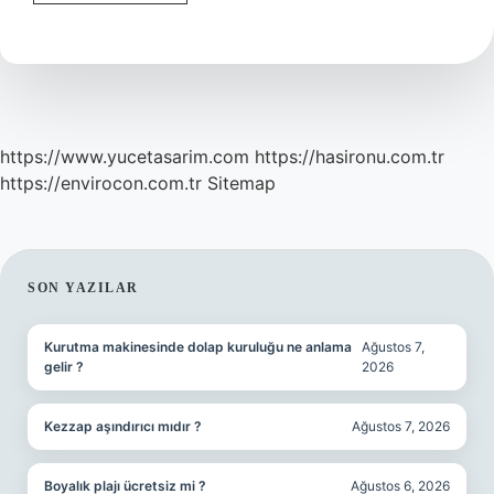
Içme
Alışkanlığı
Için
Ne
Yapmalı
https://www.yucetasarim.com
https://hasironu.com.tr
https://envirocon.com.tr
Sitemap
SIDEBAR
SON YAZILAR
Kurutma makinesinde dolap kuruluğu ne anlama
Ağustos 7,
gelir ?
2026
Kezzap aşındırıcı mıdır ?
Ağustos 7, 2026
Boyalık plajı ücretsiz mi ?
Ağustos 6, 2026