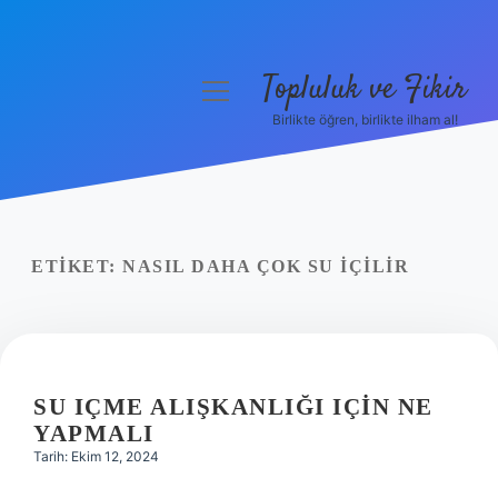
Topluluk ve Fikir
menüyü
aç
Birlikte öğren, birlikte ilham al!
Anasayfa
Gizlilik Politikası
Yasal Uyarı
ETIKET:
NASIL DAHA ÇOK SU IÇILIR
Hakkımızda
SU IÇME ALIŞKANLIĞI IÇIN NE
YAPMALI
Tarih: Ekim 12, 2024