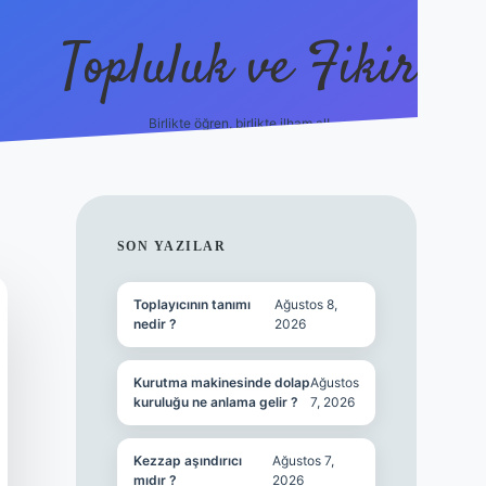
Topluluk ve Fikir
Birlikte öğren, birlikte ilham al!
grandoperabet
tulipbet
SIDEBAR
SON YAZILAR
Toplayıcının tanımı
Ağustos 8,
nedir ?
2026
Kurutma makinesinde dolap
Ağustos
kuruluğu ne anlama gelir ?
7, 2026
Kezzap aşındırıcı
Ağustos 7,
mıdır ?
2026