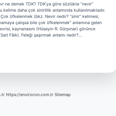
evr ne demek TDK? TDK’ya göre sözlükte “nevir”
u kelime daha çok sinirlilik anlamında kullanılmaktadır.
Çok öfkelenmek (bkz. Nevir nedir? “sinir” kelimesi,
tmamaya çalışsa bile çok öfkelenmek” anlamına gelen
nevrisi, kaynanasını (Hüseyin R. Gürpınar) görünce
Sait Fâik). Feleği şaşırmak anlamı nedir?…
.tr
https://envirocon.com.tr
Sitemap