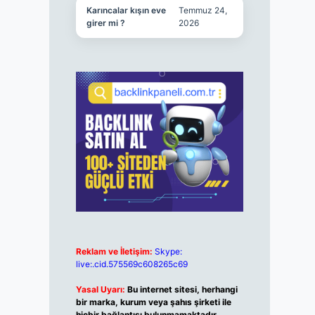
Karıncalar kışın eve
Temmuz 24,
girer mi ?
2026
Reklam ve İletişim:
Skype:
live:.cid.575569c608265c69
Yasal Uyarı:
Bu internet sitesi, herhangi
bir marka, kurum veya şahıs şirketi ile
hiçbir bağlantısı bulunmamaktadır.