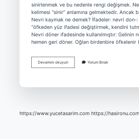
sinirlenmek ve bu nedenle rengi değişmek. N
kelimesi “sinir” anlamına gelmektedir. Ancak b
Nevri kaymak ne demek? İfadeler: nevri don-: 
“öfkeden yüz ifadesi değiştirmek, kendini tu
Nevri döner ifadesinde kullanılmıştır: Gelinin 
hemen geri döner. Oğlan birdenbire öfkelenir (
Nevir
Devamını okuyun
Yorum Bırak
Döndürmek
Ne
Demek
https://www.yucetasarim.com
https://hasironu.com