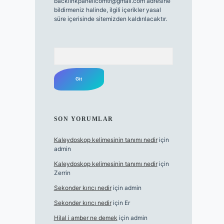
backlinkpanelicomtr@gmail.com
adresine
bildirmeniz halinde, ilgili içerikler yasal
süre içerisinde sitemizden kaldırılacaktır.
Arama
SON YORUMLAR
Kaleydoskop kelimesinin tanımı nedir
için
admin
Kaleydoskop kelimesinin tanımı nedir
için
Zerrin
Sekonder kırıcı nedir
için
admin
Sekonder kırıcı nedir
için
Er
Hilal i amber ne demek
için
admin