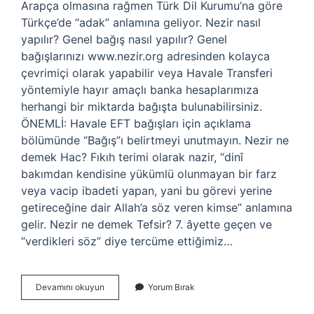
Arapça olmasına rağmen Türk Dil Kurumu’na göre
Türkçe’de “adak” anlamına geliyor. Nezir nasıl
yapılır? Genel bağış nasıl yapılır? Genel
bağışlarınızı www.nezir.org adresinden kolayca
çevrimiçi olarak yapabilir veya Havale Transferi
yöntemiyle hayır amaçlı banka hesaplarımıza
herhangi bir miktarda bağışta bulunabilirsiniz.
ÖNEMLİ: Havale EFT bağışları için açıklama
bölümünde “Bağış”ı belirtmeyi unutmayın. Nezir ne
demek Hac? Fıkıh terimi olarak nazir, “dinî
bakımdan kendisine yükümlü olunmayan bir farz
veya vacip ibadeti yapan, yani bu görevi yerine
getireceğine dair Allah’a söz veren kimse” anlamına
gelir. Nezir ne demek Tefsir? 7. âyette geçen ve
“verdikleri söz” diye tercüme ettiğimiz…
Nezir
Devamını okuyun
Yorum Bırak
Yapmak
Ne