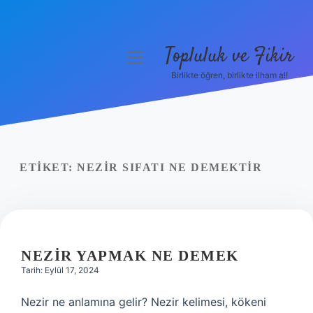
Topluluk ve Fikir
menüyü
aç
Birlikte öğren, birlikte ilham al!
Anasayfa
Gizlilik Politikası
Yasal Uyarı
ETIKET:
NEZIR SIFATI NE DEMEKTIR
Hakkımızda
NEZIR YAPMAK NE DEMEK
Tarih: Eylül 17, 2024
Nezir ne anlamına gelir? Nezir kelimesi, kökeni