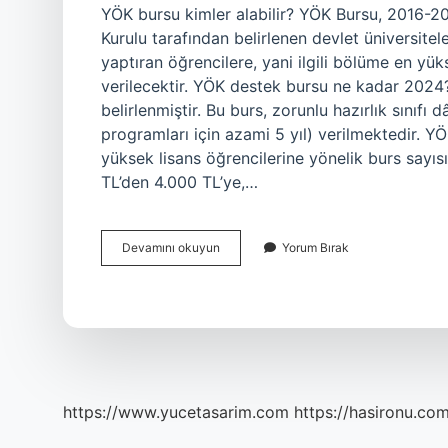
YÖK bursu kimler alabilir? YÖK Bursu, 2016-2
Kurulu tarafından belirlenen devlet üniversitele
yaptıran öğrencilere, yani ilgili bölüme en yük
verilecektir. YÖK destek bursu ne kadar 2024?
belirlenmiştir. Bu burs, zorunlu hazırlık sınıfı
programları için azami 5 yıl) verilmektedir. Y
yüksek lisans öğrencilerine yönelik burs sayısı
TL’den 4.000 TL’ye,…
Yök
Devamını okuyun
Yorum Bırak
Destek
Bursu
Kimlere
Verilir
https://www.yucetasarim.com
https://hasironu.com