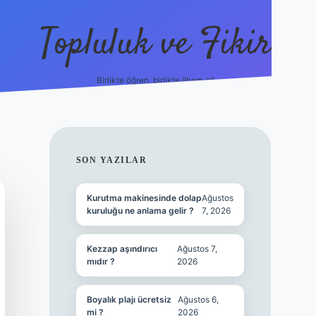
Topluluk ve Fikir
Birlikte öğren, birlikte ilham al!
grandoperabet
tulipbe
SIDEBAR
SON YAZILAR
Kurutma makinesinde dolap
Ağustos
kuruluğu ne anlama gelir ?
7, 2026
Kezzap aşındırıcı
Ağustos 7,
mıdır ?
2026
Boyalık plajı ücretsiz
Ağustos 6,
mi ?
2026