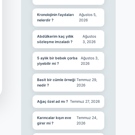
Kronolojinin faydaları
Ağustos 5,
nelerdir ?
2026
Abdülkerim kaç yıllık
Ağustos
sözleşme imzaladı ?
3, 2026
5 aylık bir bebek çorba
Ağustos 3,
yiyebilir mi ?
2026
Basit bir cümle örneği
Temmuz 29,
nedir ?
2026
Ağaç özel ad mı ?
Temmuz 27, 2026
Karıncalar kışın eve
Temmuz 24,
girer mi ?
2026