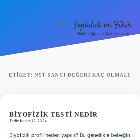
Topluluk ve Fikir
menüyü
aç
Birlikte öğren, birlikte ilham al!
Anasayfa
Gizlilik Politikası
Yasal Uyarı
ETIKET:
NST SANCI DEĞERI KAÇ OLMALI
Hakkımızda
BIYOFIZIK TESTI NEDIR
Tarih: Kasım 12, 2024
Biyofizik profil neden yapılır? Bu genellikle bebeğin