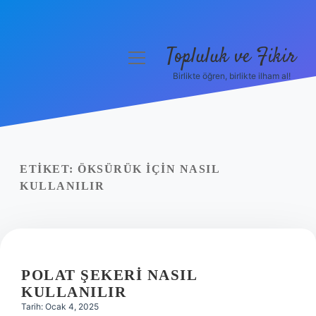
Topluluk ve Fikir
menüyü
aç
Birlikte öğren, birlikte ilham al!
Anasayfa
Gizlilik Politikası
Yasal Uyarı
ETIKET:
ÖKSÜRÜK IÇIN NASIL
KULLANILIR
Hakkımızda
POLAT ŞEKERI NASIL
KULLANILIR
Tarih: Ocak 4, 2025