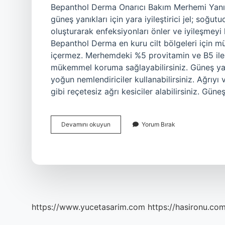
Bepanthol Derma Onarıcı Bakım Merhemi Yanıka
güneş yanıkları için yara iyileştirici jel; soğutu
oluşturarak enfeksiyonları önler ve iyileşmeyi 
Bepanthol Derma en kuru cilt bölgeleri için 
içermez. Merhemdeki %5 provitamin ve B5 ile c
mükemmel koruma sağlayabilirsiniz. Güneş yanm
yoğun nemlendiriciler kullanabilirsiniz. Ağrıyı
gibi reçetesiz ağrı kesiciler alabilirsiniz. Gü
Bepanthol
Devamını okuyun
Yorum Bırak
Onarıcı
Krem
Güneş
Yanığına
Iyi
Gelir
Mi
https://www.yucetasarim.com
https://hasironu.com