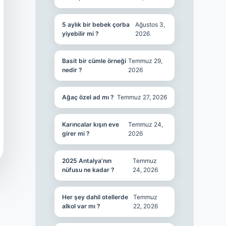
5 aylık bir bebek çorba
Ağustos 3,
yiyebilir mi ?
2026
Basit bir cümle örneği
Temmuz 29,
nedir ?
2026
Ağaç özel ad mı ?
Temmuz 27, 2026
Karıncalar kışın eve
Temmuz 24,
girer mi ?
2026
2025 Antalya’nın
Temmuz
nüfusu ne kadar ?
24, 2026
Her şey dahil otellerde
Temmuz
alkol var mı ?
22, 2026