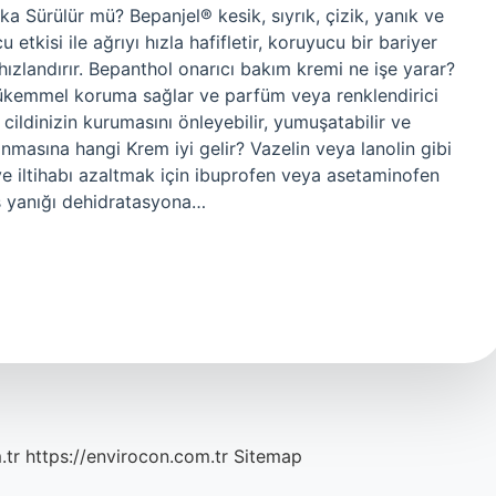
 Sürülür mü? Bepanjel® kesik, sıyrık, çizik, yanık ve
cu etkisi ile ağrıyı hızla hafifletir, koruyucu bir bariyer
hızlandırır. Bepanthol onarıcı bakım kremi ne işe yarar?
mükemmel koruma sağlar ve parfüm veya renklendirici
ildinizin kurumasını önleyebilir, yumuşatabilir ve
asına hangi Krem iyi gelir? Vazelin veya lanolin gibi
 ve iltihabı azaltmak için ibuprofen veya asetaminofen
neş yanığı dehidratasyona…
.tr
https://envirocon.com.tr
Sitemap