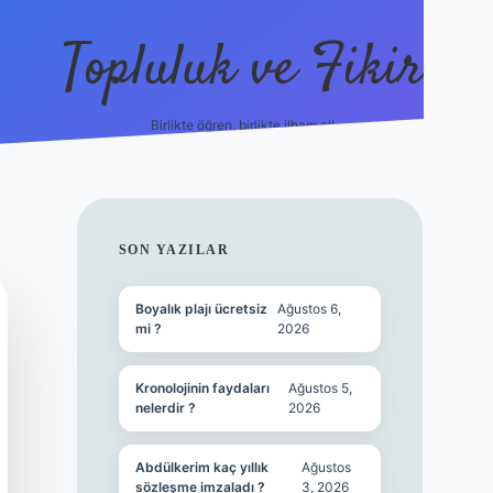
Topluluk ve Fikir
Birlikte öğren, birlikte ilham al!
grandoperabet
tulipbetgiris.org
SIDEBAR
SON YAZILAR
Boyalık plajı ücretsiz
Ağustos 6,
mi ?
2026
Kronolojinin faydaları
Ağustos 5,
nelerdir ?
2026
Abdülkerim kaç yıllık
Ağustos
sözleşme imzaladı ?
3, 2026