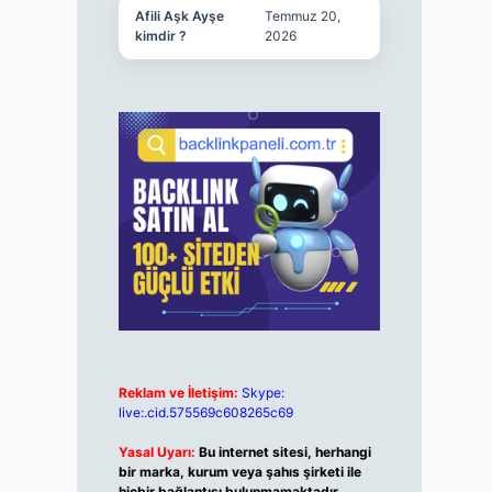
Afili Aşk Ayşe
Temmuz 20,
kimdir ?
2026
Reklam ve İletişim:
Skype:
live:.cid.575569c608265c69
Yasal Uyarı:
Bu internet sitesi, herhangi
bir marka, kurum veya şahıs şirketi ile
hiçbir bağlantısı bulunmamaktadır.