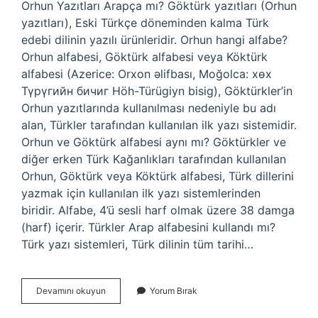
Orhun Yazıtları Arapça mı? Göktürk yazıtları (Orhun
yazıtları), Eski Türkçe döneminden kalma Türk
edebi dilinin yazılı ürünleridir. Orhun hangi alfabe?
Orhun alfabesi, Göktürk alfabesi veya Köktürk
alfabesi (Azerice: Orxon əlifbası, Moğolca: хөх
Түрүгийн бичиг Höh-Türügiyn bisig), Göktürkler’in
Orhun yazıtlarında kullanılması nedeniyle bu adı
alan, Türkler tarafından kullanılan ilk yazı sistemidir.
Orhun ve Göktürk alfabesi aynı mı? Göktürkler ve
diğer erken Türk Kağanlıkları tarafından kullanılan
Orhun, Göktürk veya Köktürk alfabesi, Türk dillerini
yazmak için kullanılan ilk yazı sistemlerinden
biridir. Alfabe, 4’ü sesli harf olmak üzere 38 damga
(harf) içerir. Türkler Arap alfabesini kullandı mı?
Türk yazı sistemleri, Türk dilinin tüm tarihi…
Orhun
Devamını okuyun
Yorum Bırak
Alfabesi
Arapça