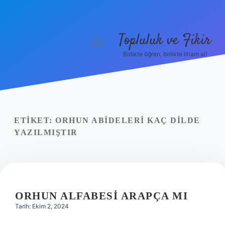
Topluluk ve Fikir
menüyü
aç
Birlikte öğren, birlikte ilham al!
Anasayfa
Gizlilik Politikası
Yasal Uyarı
ETIKET:
ORHUN ABIDELERI KAÇ DILDE
YAZILMIŞTIR
Hakkımızda
ORHUN ALFABESI ARAPÇA MI
Tarih: Ekim 2, 2024