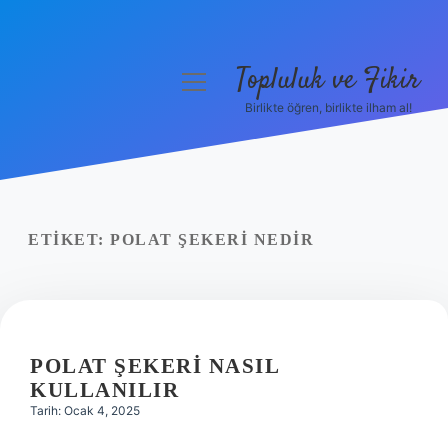
Topluluk ve Fikir
menüyü
aç
Birlikte öğren, birlikte ilham al!
Anasayfa
Gizlilik Politikası
Yasal Uyarı
ETIKET:
POLAT ŞEKERI NEDIR
Hakkımızda
POLAT ŞEKERI NASIL
KULLANILIR
Tarih: Ocak 4, 2025