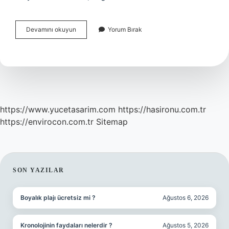
Polikistik
Devamını okuyun
Yorum Bırak
Over
Hangi
Vitamin
Takviyesi
https://www.yucetasarim.com
https://hasironu.com.tr
https://envirocon.com.tr
Sitemap
SIDEBAR
SON YAZILAR
Boyalık plajı ücretsiz mi ?
Ağustos 6, 2026
Kronolojinin faydaları nelerdir ?
Ağustos 5, 2026