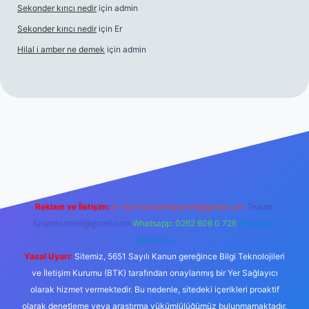
Sekonder kırıcı nedir
için
admin
Sekonder kırıcı nedir
için
Er
Hilal i amber ne demek
için
admin
rabet
tulipbetgiris.org
Reklam ve İletişim:
E-mail:
backlinkpaneli@gmail.com
Teams:
forumhizmeti@gmail.com
Whatsapp: 0262 606 0 726
Telegram:
@karabul
Yasal Uyarı:
Sitemiz, 5651 Sayılı Kanun gereğince Bilgi Teknolojileri
ve İletişim Kurumu (BTK) tarafından onaylanmış bir Yer Sağlayıcı
olarak hizmet vermektedir. Bu nedenle, sitedeki içerikleri proaktif
olarak denetleme veya araştırma yükümlülüğümüz bulunmamaktadır.