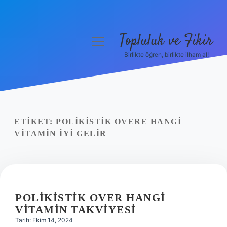
Topluluk ve Fikir
menüyü
aç
Birlikte öğren, birlikte ilham al!
Anasayfa
Gizlilik Politikası
Yasal Uyarı
ETIKET:
POLIKISTIK OVERE HANGI
VITAMIN IYI GELIR
Hakkımızda
POLIKISTIK OVER HANGI
VITAMIN TAKVIYESI
Tarih: Ekim 14, 2024