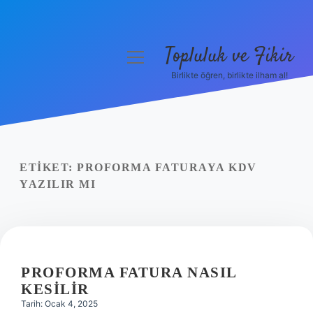
Topluluk ve Fikir
menüyü
aç
Birlikte öğren, birlikte ilham al!
Anasayfa
Gizlilik Politikası
Yasal Uyarı
ETIKET:
PROFORMA FATURAYA KDV
YAZILIR MI
Hakkımızda
PROFORMA FATURA NASIL
KESILIR
Tarih: Ocak 4, 2025