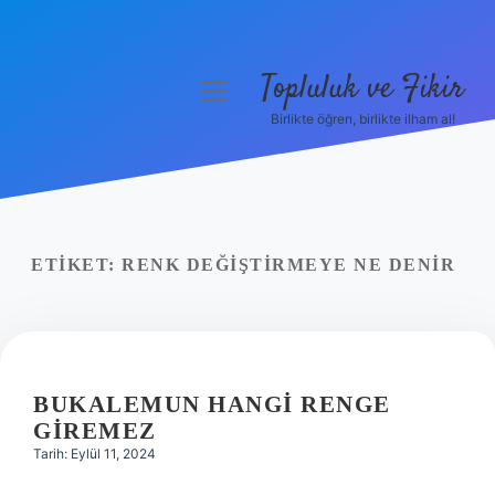
Topluluk ve Fikir
menüyü
aç
Birlikte öğren, birlikte ilham al!
Anasayfa
Gizlilik Politikası
Yasal Uyarı
ETIKET:
RENK DEĞIŞTIRMEYE NE DENIR
Hakkımızda
BUKALEMUN HANGI RENGE
GIREMEZ
Tarih: Eylül 11, 2024