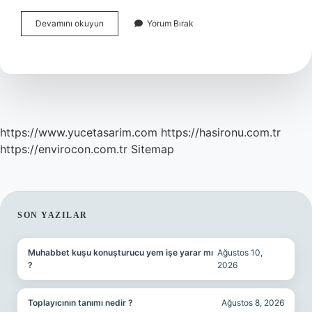
Bukalemun
Devamını okuyun
Yorum Bırak
Hangi
Renge
Giremez
https://www.yucetasarim.com
https://hasironu.com.tr
https://envirocon.com.tr
Sitemap
SIDEBAR
SON YAZILAR
Muhabbet kuşu konuşturucu yem işe yarar mı
Ağustos 10,
?
2026
Toplayıcının tanımı nedir ?
Ağustos 8, 2026