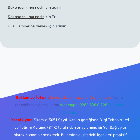
Sekonder kırıcı nedir
için
admin
Sekonder kırıcı nedir
için
Er
Hilal i amber ne demek
için
admin
bet
tulipbetgiris.org
Reklam ve İletişim:
E-mail:
backlinkpaneli@gmail.com
Teams:
forumhizmeti@gmail.com
Whatsapp: 0262 606 0 726
Telegram:
@karabul
Yasal Uyarı:
Sitemiz, 5651 Sayılı Kanun gereğince Bilgi Teknolojileri
ve İletişim Kurumu (BTK) tarafından onaylanmış bir Yer Sağlayıcı
olarak hizmet vermektedir. Bu nedenle, sitedeki içerikleri proaktif