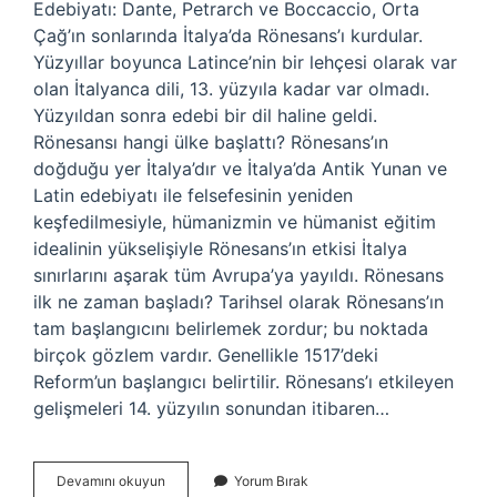
Edebiyatı: Dante, Petrarch ve Boccaccio, Orta
Çağ’ın sonlarında İtalya’da Rönesans’ı kurdular.
Yüzyıllar boyunca Latince’nin bir lehçesi olarak var
olan İtalyanca dili, 13. yüzyıla kadar var olmadı.
Yüzyıldan sonra edebi bir dil haline geldi.
Rönesansı hangi ülke başlattı? Rönesans’ın
doğduğu yer İtalya’dır ve İtalya’da Antik Yunan ve
Latin edebiyatı ile felsefesinin yeniden
keşfedilmesiyle, hümanizmin ve hümanist eğitim
idealinin yükselişiyle Rönesans’ın etkisi İtalya
sınırlarını aşarak tüm Avrupa’ya yayıldı. Rönesans
ilk ne zaman başladı? Tarihsel olarak Rönesans’ın
tam başlangıcını belirlemek zordur; bu noktada
birçok gözlem vardır. Genellikle 1517’deki
Reform’un başlangıcı belirtilir. Rönesans’ı etkileyen
gelişmeleri 14. yüzyılın sonundan itibaren…
Rönesansı
Devamını okuyun
Yorum Bırak