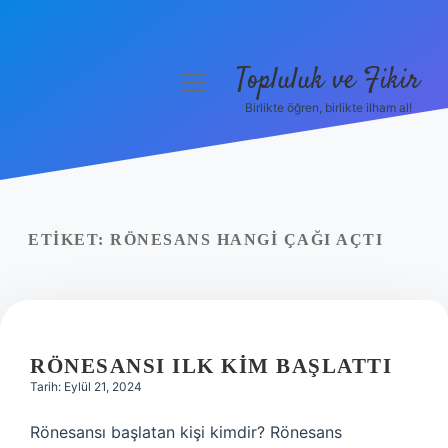
Topluluk ve Fikir
menüyü
aç
Birlikte öğren, birlikte ilham al!
Anasayfa
Gizlilik Politikası
Yasal Uyarı
ETIKET:
RÖNESANS HANGI ÇAĞI AÇTI
Hakkımızda
RÖNESANSI ILK KIM BAŞLATTI
Tarih: Eylül 21, 2024
Rönesansı başlatan kişi kimdir? Rönesans