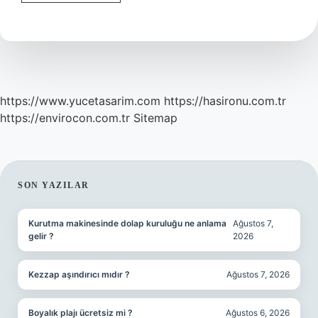
Ilk
Kim
Başlattı
https://www.yucetasarim.com
https://hasironu.com.tr
https://envirocon.com.tr
Sitemap
SIDEBAR
SON YAZILAR
Kurutma makinesinde dolap kuruluğu ne anlama
Ağustos 7,
gelir ?
2026
Kezzap aşındırıcı mıdır ?
Ağustos 7, 2026
Boyalık plajı ücretsiz mi ?
Ağustos 6, 2026