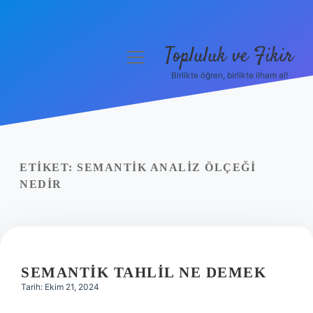
Topluluk ve Fikir
menüyü
aç
Birlikte öğren, birlikte ilham al!
Anasayfa
Gizlilik Politikası
Yasal Uyarı
ETIKET:
SEMANTIK ANALIZ ÖLÇEĞI
NEDIR
Hakkımızda
SEMANTIK TAHLIL NE DEMEK
Tarih: Ekim 21, 2024