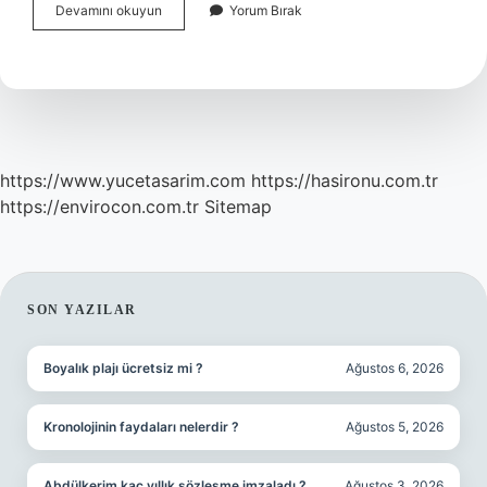
Semantik
Devamını okuyun
Yorum Bırak
Tahlil
Ne
Demek
https://www.yucetasarim.com
https://hasironu.com.tr
https://envirocon.com.tr
Sitemap
SIDEBAR
SON YAZILAR
Boyalık plajı ücretsiz mi ?
Ağustos 6, 2026
Kronolojinin faydaları nelerdir ?
Ağustos 5, 2026
Abdülkerim kaç yıllık sözleşme imzaladı ?
Ağustos 3, 2026