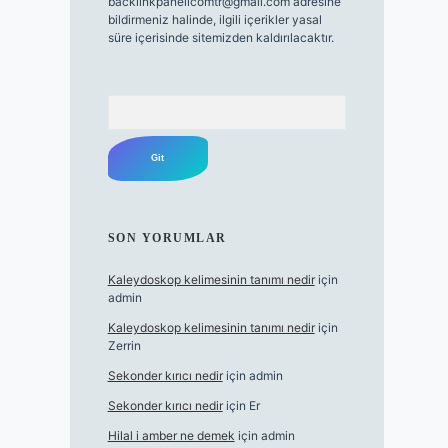
backlinkpanelicomtr@gmail.com
adresine
bildirmeniz halinde, ilgili içerikler yasal
süre içerisinde sitemizden kaldırılacaktır.
Arama
SON YORUMLAR
Kaleydoskop kelimesinin tanımı nedir
için
admin
Kaleydoskop kelimesinin tanımı nedir
için
Zerrin
Sekonder kırıcı nedir
için
admin
Sekonder kırıcı nedir
için
Er
Hilal i amber ne demek
için
admin