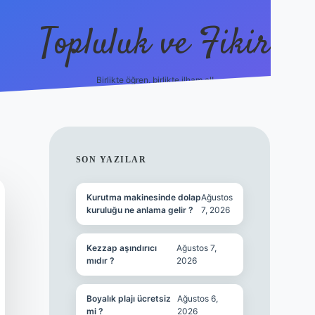
Topluluk ve Fikir
Birlikte öğren, birlikte ilham al!
grandoperabet
tulipbetg
SIDEBAR
SON YAZILAR
Kurutma makinesinde dolap
Ağustos
kuruluğu ne anlama gelir ?
7, 2026
Kezzap aşındırıcı
Ağustos 7,
mıdır ?
2026
Boyalık plajı ücretsiz
Ağustos 6,
mi ?
2026