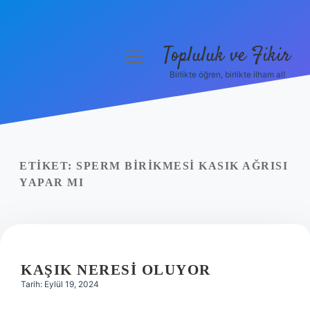
Topluluk ve Fikir
menüyü
aç
Birlikte öğren, birlikte ilham al!
Anasayfa
Gizlilik Politikası
Yasal Uyarı
ETIKET:
SPERM BIRIKMESI KASIK AĞRISI
YAPAR MI
Hakkımızda
KAŞIK NERESI OLUYOR
Tarih: Eylül 19, 2024