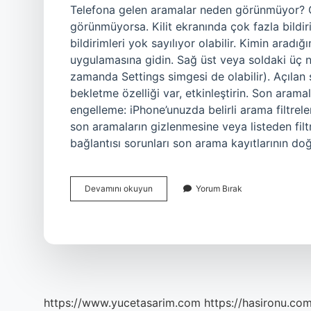
Telefona gelen aramalar neden görünmüyor? Ce
görünmüyorsa. Kilit ekranında çok fazla bildir
bildirimleri yok sayılıyor olabilir. Kimin ara
uygulamasına gidin. Sağ üst veya soldaki üç n
zamanda Settings simgesi de olabilir). Açılan 
bekletme özelliği var, etkinleştirin. Son ara
engelleme: iPhone’unuzda belirli arama filtrele
son aramaların gizlenmesine veya listeden filt
bağlantısı sorunları son arama kayıtlarının do
Gelen
Devamını okuyun
Yorum Bırak
Aramalar
Neden
Gözükmüyor
https://www.yucetasarim.com
https://hasironu.com