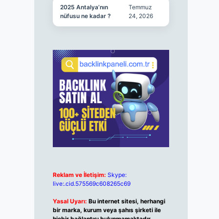
2025 Antalya’nın
Temmuz
nüfusu ne kadar ?
24, 2026
Reklam ve İletişim:
Skype:
live:.cid.575569c608265c69
Yasal Uyarı:
Bu internet sitesi, herhangi
bir marka, kurum veya şahıs şirketi ile
hiçbir bağlantısı bulunmamaktadır.