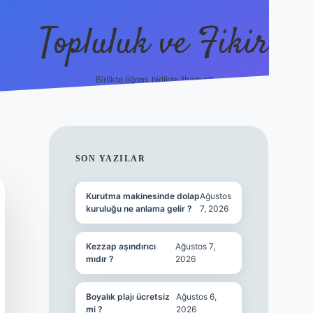
Topluluk ve Fikir
Birlikte öğren, birlikte ilham al!
grandoperabet
tuli
SIDEBAR
SON YAZILAR
Kurutma makinesinde dolap
Ağustos
kuruluğu ne anlama gelir ?
7, 2026
Kezzap aşındırıcı
Ağustos 7,
mıdır ?
2026
Boyalık plajı ücretsiz
Ağustos 6,
mi ?
2026