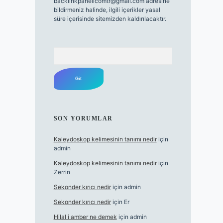
backlinkpanelicomtr@gmail.com
adresine
bildirmeniz halinde, ilgili içerikler yasal
süre içerisinde sitemizden kaldırılacaktır.
Arama
SON YORUMLAR
Kaleydoskop kelimesinin tanımı nedir
için
admin
Kaleydoskop kelimesinin tanımı nedir
için
Zerrin
Sekonder kırıcı nedir
için
admin
Sekonder kırıcı nedir
için
Er
Hilal i amber ne demek
için
admin