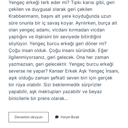
Yengeç erkeği terk eder mi? Tıpkı karısı gibi, geri
çekilen ve duygusal olarak geri çekilen
Krabbenmann, başını alt yere koyduğunda uzun
süre onunla bir iç savaş koyar. Ayrılırken, burça ait
olan yengeç adamı, vicdanı kırmadan vicdan
yaptığını ve ilişkisini bir seviyede bitirdiğini
söylüyor. Yengeç burcu erkeği geri döner mi?
Çoğu insan olduk. Çoğu insanı süründük. Eğer
ilgilenmiyorsanız, geri gelecek. Ona her zaman
yazmazsan, geri gelecektir. Yengeç burcu erkeği
severse ne yapar? Kanser Erkek Aşk Yengeç İnsanı,
aşık olduğu zaman şefkati seven biri için gerçek
bir rüya olabilir. Sizi beklenmedik sürprizler
yapabilir, aşk mektupları yazabilir ve beyaz
binicilerle bir prens olarak…
Yengeç
Devamını okuyun
Yorum Bırak
Burcu
Erkeği