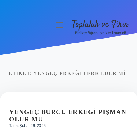
Topluluk ve Fikir
menüyü
aç
Birlikte öğren, birlikte ilham al!
Anasayfa
Gizlilik Politikası
Yasal Uyarı
ETIKET:
YENGEÇ ERKEĞI TERK EDER MI
Hakkımızda
YENGEÇ BURCU ERKEĞI PIŞMAN
OLUR MU
Tarih: Şubat 26, 2025