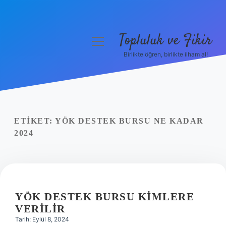
Topluluk ve Fikir
menüyü
aç
Birlikte öğren, birlikte ilham al!
Anasayfa
Gizlilik Politikası
Yasal Uyarı
ETIKET:
YÖK DESTEK BURSU NE KADAR
2024
Hakkımızda
YÖK DESTEK BURSU KIMLERE
VERILIR
Tarih: Eylül 8, 2024