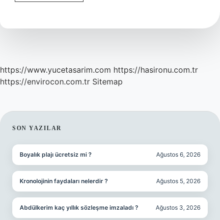
Destek
Bursu
Kimlere
Verilir
https://www.yucetasarim.com
https://hasironu.com.tr
https://envirocon.com.tr
Sitemap
SIDEBAR
SON YAZILAR
Boyalık plajı ücretsiz mi ?
Ağustos 6, 2026
Kronolojinin faydaları nelerdir ?
Ağustos 5, 2026
Abdülkerim kaç yıllık sözleşme imzaladı ?
Ağustos 3, 2026