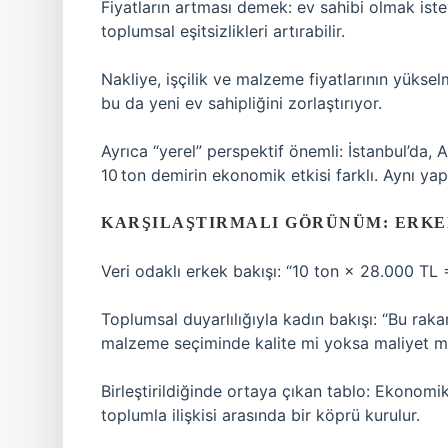
Fiyatların artması demek: ev sahibi olmak ist
toplumsal eşitsizlikleri artırabilir.
Nakliye, işçilik ve malzeme fiyatlarının yükselm
bu da yeni ev sahipliğini zorlaştırıyor.
Ayrıca “yerel” perspektif önemli: İstanbul’da, 
10 ton demirin ekonomik etkisi farklı. Aynı ya
KARŞILAŞTIRMALI GÖRÜNÜM: ERKEK
Veri odaklı erkek bakışı: “10 ton × 28.000 TL 
Toplumsal duyarlılığıyla kadın bakışı: “Bu raka
malzeme seçiminde kalite mi yoksa maliyet mi 
Birleştirildiğinde ortaya çıkan tablo: Ekonomik
toplumla ilişkisi arasında bir köprü kurulur.