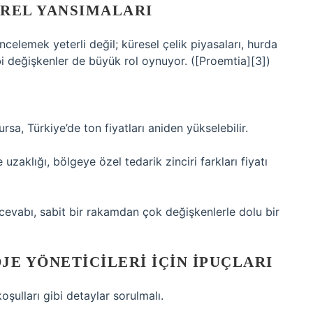
EREL YANSIMALARI
incelemek yeterli değil; küresel çelik piyasaları, hurda
gibi değişkenler de büyük rol oynuyor. ([Proemtia][3])
sa, Türkiye’de ton fiyatları aniden yükselebilir.
e uzaklığı, bölgeye özel tedarik zinciri farkları fiyatı
cevabı, sabit bir rakamdan çok değişkenlerle dolu bir
OJE YÖNETICILERI İÇIN İPUÇLARI
koşulları gibi detaylar sorulmalı.