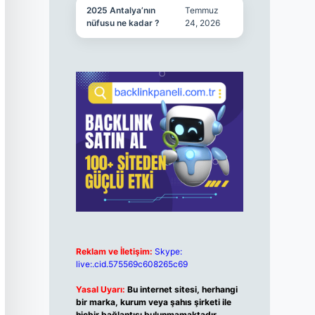
2025 Antalya’nın
Temmuz
nüfusu ne kadar ?
24, 2026
Reklam ve İletişim:
Skype:
live:.cid.575569c608265c69
Yasal Uyarı:
Bu internet sitesi, herhangi
bir marka, kurum veya şahıs şirketi ile
hiçbir bağlantısı bulunmamaktadır.