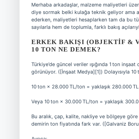
Merhaba arkadaşlar, malzeme maliyetleri üzer
diye sormak belki kulağa teknik geliyor ama as
ederken, maliyetleri hesaplarken tam da bu tü
sayılarla hem de toplumla, farklı bakış açılarıy
ERKEK BAKIŞI (OBJEKTIF &
10 TON NE DEMEK?
Türkiye’de güncel veriler ışığında 1 ton inşaat
görünüyor. ([İnşaat Medya][1]) Dolayısıyla 1
10 ton × 28.000 TL/ton = yaklaşık 280.000 TL
Veya 10 ton × 30.000 TL/ton = yaklaşık 300.
Bu aralık, çap, kalite, nakliye ve bölgeye göre 
demirin ton fiyatında fark var. ([Galvaniz Boru 
Ayrıca: