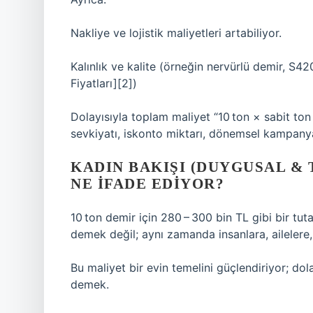
Nakliye ve lojistik maliyetleri artabiliyor.
Kalınlık ve kalite (örneğin nervürlü demir, S420 
Fiyatları][2])
Dolayısıyla toplam maliyet “10 ton × sabit to
sevkiyatı, iskonto miktarı, dönemsel kampanyala
KADIN BAKIŞI (DUYGUSAL & 
NE İFADE EDIYOR?
10 ton demir için 280 – 300 bin TL gibi bir t
demek değil; aynı zamanda insanlara, ailelere,
Bu maliyet bir evin temelini güçlendiriyor; dol
demek.