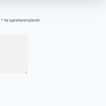
r
*
ile işaretlenmişlerdir