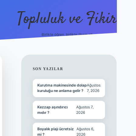
Topluluk ve Fikir
Birlikte öğren, birlikte ilham al!
grandoperabet
tulipbetgiris.or
SIDEBAR
SON YAZILAR
Kurutma makinesinde dolap
Ağustos
kuruluğu ne anlama gelir ?
7, 2026
Kezzap aşındırıcı
Ağustos 7,
mıdır ?
2026
Boyalık plajı ücretsiz
Ağustos 6,
mi ?
2026