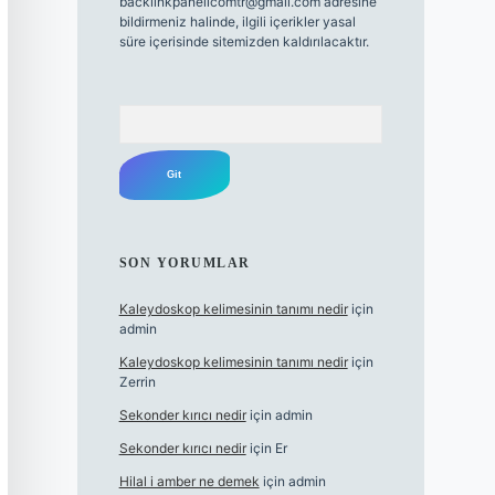
backlinkpanelicomtr@gmail.com
adresine
bildirmeniz halinde, ilgili içerikler yasal
süre içerisinde sitemizden kaldırılacaktır.
Arama
SON YORUMLAR
Kaleydoskop kelimesinin tanımı nedir
için
admin
Kaleydoskop kelimesinin tanımı nedir
için
Zerrin
Sekonder kırıcı nedir
için
admin
Sekonder kırıcı nedir
için
Er
Hilal i amber ne demek
için
admin