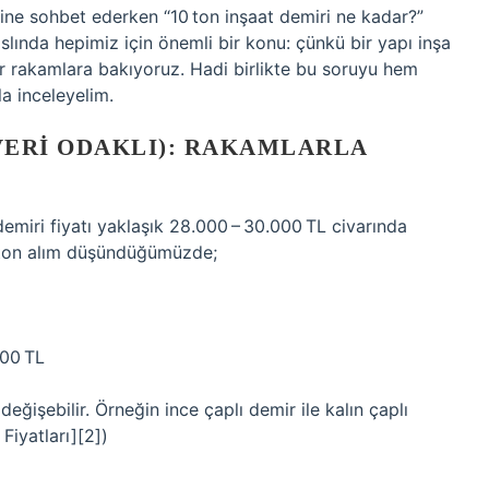
ine sohbet ederken “10 ton inşaat demiri ne kadar?”
lında hepimiz için önemli bir konu: çünkü bir yapı inşa
r rakamlara bakıyoruz. Hadi birlikte bu soruyu hem
la inceleyelim.
 VERI ODAKLI): RAKAMLARLA
 demiri fiyatı yaklaşık 28.000 – 30.000 TL civarında
0 ton alım düşündüğümüzde;
000 TL
değişebilir. Örneğin ince çaplı demir ile kalın çaplı
Fiyatları][2])