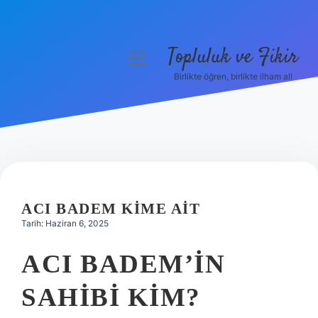
Topluluk ve Fikir
menüyü
aç
Birlikte öğren, birlikte ilham al!
Anasayfa
Gizlilik Politikası
Yasal Uyarı
Hakkımızda
ACI BADEM KIME AIT
Tarih: Haziran 6, 2025
ACI BADEM’IN
SAHIBI KIM?