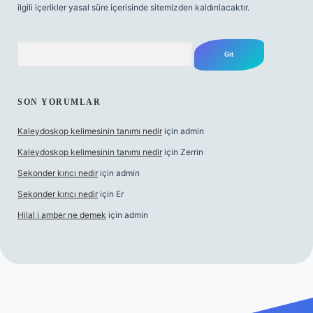
ilgili içerikler yasal süre içerisinde sitemizden kaldırılacaktır.
Arama
SON YORUMLAR
Kaleydoskop kelimesinin tanımı nedir
için
admin
Kaleydoskop kelimesinin tanımı nedir
için
Zerrin
Sekonder kırıcı nedir
için
admin
Sekonder kırıcı nedir
için
Er
Hilal i amber ne demek
için
admin
g