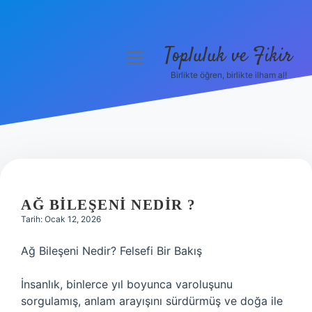
Topluluk ve Fikir
menüyü
aç
Birlikte öğren, birlikte ilham al!
Anasayfa
Gizlilik Politikası
Yasal Uyarı
Hakkımızda
AĞ BILEŞENI NEDIR ?
Tarih: Ocak 12, 2026
Ağ Bileşeni Nedir? Felsefi Bir Bakış
İnsanlık, binlerce yıl boyunca varoluşunu
sorgulamış, anlam arayışını sürdürmüş ve doğa ile