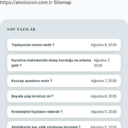
https://envirocon.com.tr
Sitemap
SIDEBAR
SON YAZILAR
Toplayıcının tanımı nedir ?
Ağustos 8, 2026
Kurutma makinesinde dolap kuruluğu ne anlama
Ağustos 7,
gelir ?
2026
Kezzap aşındırıcı mıdır ?
Ağustos 7, 2026
Boyalık plajı ücretsiz mi ?
Ağustos 6, 2026
Kronolojinin faydaları nelerdir ?
Ağustos 5, 2026
Abdülkerim kaç yıllık sözleşme imzaladı ?
Ağustos 3, 2026