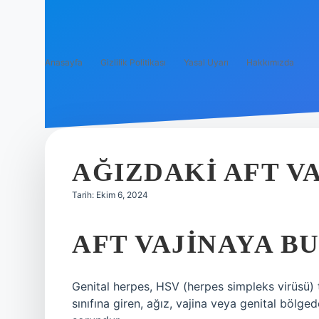
Anasayfa
Gizlilik Politikası
Yasal Uyarı
Hakkımızda
AĞIZDAKI AFT V
Tarih: Ekim 6, 2024
AFT VAJINAYA BU
Genital herpes, HSV (herpes simpleks virüsü) t
sınıfına giren, ağız, vajina veya genital bölge