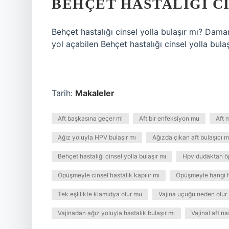
BEHÇET HASTALIĞI CI
Behçet hastalığı cinsel yolla bulaşır mı? Dama
yol açabilen Behçet hastalığı cinsel yolla bulaş
Tarih:
Makaleler
Aft başkasına geçer mi
Aft bir enfeksiyon mu
Aft 
Ağız yoluyla HPV bulaşır mı
Ağızda çıkan aft bulaşıcı m
Behçet hastalığı cinsel yolla bulaşır mı
Hpv dudaktan öp
Öpüşmeyle cinsel hastalık kapılır mı
Öpüşmeyle hangi ha
Tek eşlilikte klamidya olur mu
Vajina uçuğu neden olur
Vajinadan ağız yoluyla hastalık bulaşır mı
Vajinal aft na