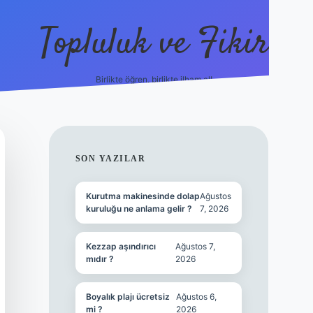
Topluluk ve Fikir
Birlikte öğren, birlikte ilham al!
grandope
SIDEBAR
SON YAZILAR
Kurutma makinesinde dolap
Ağustos
kuruluğu ne anlama gelir ?
7, 2026
Kezzap aşındırıcı
Ağustos 7,
mıdır ?
2026
Boyalık plajı ücretsiz
Ağustos 6,
mi ?
2026