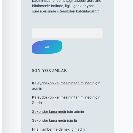
backlinkpanelicomtr@gmail.com
adresine
bildirmeniz halinde, ilgili içerikler yasal
süre içerisinde sitemizden kaldırılacaktır.
Arama
SON YORUMLAR
Kaleydoskop kelimesinin tanımı nedir
için
admin
Kaleydoskop kelimesinin tanımı nedir
için
Zerrin
Sekonder kırıcı nedir
için
admin
Sekonder kırıcı nedir
için
Er
Hilal i amber ne demek
için
admin