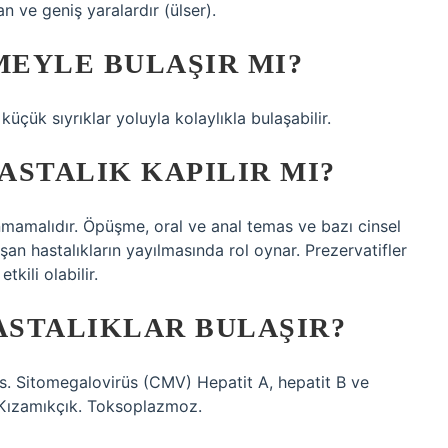
n ve geniş yaralardır (ülser).
EYLE BULAŞIR MI?
çük sıyrıklar yoluyla kolaylıkla bulaşabilir.
ASTALIK KAPILIR MI?
anmamalıdır. Öpüşme, oral ve anal temas ve bazı cinsel
aşan hastalıkların yayılmasında rol oynar. Prezervatifler
kili olabilir.
STALIKLAR BULAŞIR?
. Sitomegalovirüs (CMV) Hepatit A, hepatit B ve
 Kızamıkçık. Toksoplazmoz.