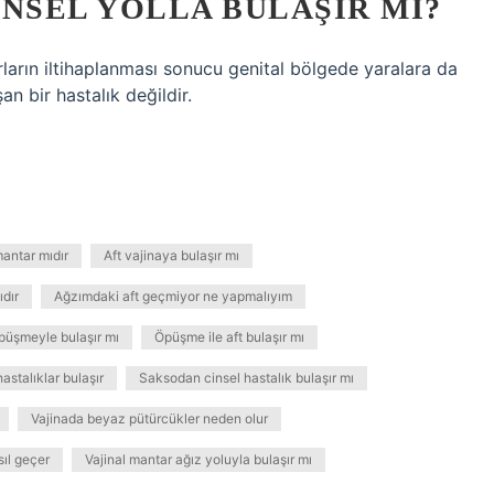
NSEL YOLLA BULAŞIR MI?
rların iltihaplanması sonucu genital bölgede yaralara da
an bir hastalık değildir.
mantar mıdır
Aft vajinaya bulaşır mı
ıdır
Ağzımdaki aft geçmiyor ne yapmalıyım
üşmeyle bulaşır mı
Öpüşme ile aft bulaşır mı
stalıklar bulaşır
Saksodan cinsel hastalık bulaşır mı
Vajinada beyaz pütürcükler neden olur
sıl geçer
Vajinal mantar ağız yoluyla bulaşır mı