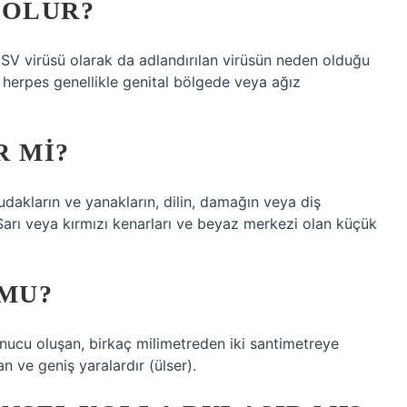
 OLUR?
SV virüsü olarak da adlandırılan virüsün neden olduğu
l herpes genellikle genital bölgede veya ağız
R MI?
dudakların ve yanakların, dilin, damağın veya diş
. Sarı veya kırmızı kenarları ve beyaz merkezi olan küçük
 MU?
ucu oluşan, birkaç milimetreden iki santimetreye
n ve geniş yaralardır (ülser).