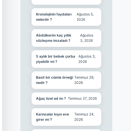
Kronolojinin faydaları
Ağustos 5,
nelerdir ?
2026
Abdülkerim kaç yıllık
Ağustos
sözleşme imzaladı ?
3, 2026
5 aylık bir bebek çorba
Ağustos 3,
yiyebilir mi ?
2026
Basit bir cümle örneği
Temmuz 29,
nedir ?
2026
Ağaç özel ad mı ?
Temmuz 27, 2026
Karıncalar kışın eve
Temmuz 24,
girer mi ?
2026