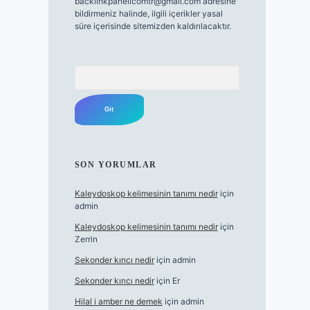
backlinkpanelicomtr@gmail.com
adresine
bildirmeniz halinde, ilgili içerikler yasal
süre içerisinde sitemizden kaldırılacaktır.
Arama
SON YORUMLAR
Kaleydoskop kelimesinin tanımı nedir
için
admin
Kaleydoskop kelimesinin tanımı nedir
için
Zerrin
Sekonder kırıcı nedir
için
admin
Sekonder kırıcı nedir
için
Er
Hilal i amber ne demek
için
admin