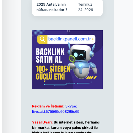
2025 Antalya’nın
Temmuz
nüfusu ne kadar ?
24, 2026
Reklam ve İletişim:
Skype:
live:.cid.575569c608265c69
Yasal Uyarı:
Bu internet sitesi, herhangi
bir marka, kurum veya şahıs şirketi ile
hiçbir bağlantısı bulunmamaktadır.