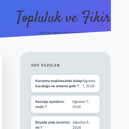
Topluluk ve Fikir
Birlikte öğren, birlikte ilham al!
grandoperabet
tulipbetgiri
SIDEBAR
SON YAZILAR
Kurutma makinesinde dolap
Ağustos
kuruluğu ne anlama gelir ?
7, 2026
Kezzap aşındırıcı
Ağustos 7,
mıdır ?
2026
Boyalık plajı ücretsiz
Ağustos 6,
mi ?
2026