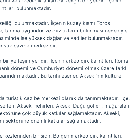
tarihi ve arkeolojik anlamda zengin bir yerdir. İlçenin
ntıları bulunmaktadır.
zelliği bulunmaktadır. İlçenin kuzey kısmı Toros
ge, tarıma uygundur ve düzlüklerin bulunması nedeniyle
y kesiminde ise yüksek dağlar ve vadiler bulunmaktadır.
uristik cazibe merkezidir.
ir yerleşim yeridir. İlçenin arkeolojik kalıntıları, Roma
anlı dönemi ve Cumhuriyet dönemi olmak üzere farklı
rındırmaktadır. Bu tarihi eserler, Akseki’nin kültürel
da turistik cazibe merkezi olarak da tanınmaktadır. İlçe,
serleri, Akseki nehirleri, Akseki Dağı, gölleri, mağaraları
 sektörüne çok büyük katkılar sağlamaktadır. Akseki,
rizm sektörüne önemli katkılar sağlamaktadır.
kezlerinden birisidir. Bölgenin arkeolojik kalıntıları,