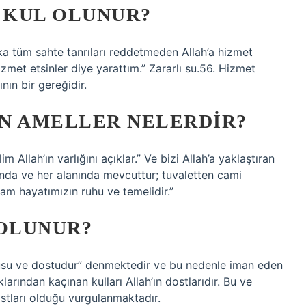
K KUL OLUNUR?
aşka tüm sahte tanrıları reddetmeden Allah’a hizmet
izmet etsinler diye yarattım.” Zararlı su.56. Hizmet
nın bir gereğidir.
N AMELLER NELERDIR?
m Allah’ın varlığını açıklar.” Ve bizi Allah’a yaklaştıran
anında ve her alanında mevcuttur; tuvaletten cami
lam hayatımızın ruhu ve temelidir.”
 OLUNUR?
cusu ve dostudur” denmektedir ve bu nedenle iman eden
larından kaçınan kulları Allah’ın dostlarıdır. Bu ve
ostları olduğu vurgulanmaktadır.