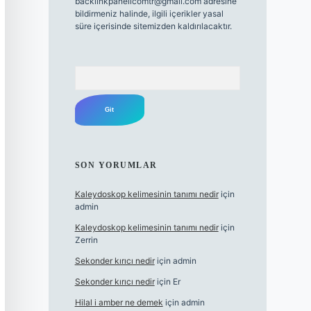
backlinkpanelicomtr@gmail.com
adresine
bildirmeniz halinde, ilgili içerikler yasal
süre içerisinde sitemizden kaldırılacaktır.
Arama
SON YORUMLAR
Kaleydoskop kelimesinin tanımı nedir
için
admin
Kaleydoskop kelimesinin tanımı nedir
için
Zerrin
Sekonder kırıcı nedir
için
admin
Sekonder kırıcı nedir
için
Er
Hilal i amber ne demek
için
admin