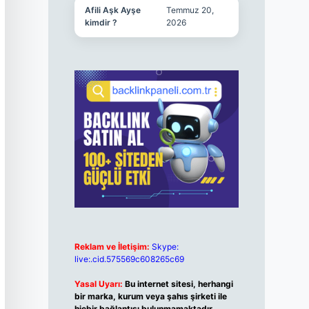
Afili Aşk Ayşe
Temmuz 20,
kimdir ?
2026
Reklam ve İletişim:
Skype:
live:.cid.575569c608265c69
Yasal Uyarı:
Bu internet sitesi, herhangi
bir marka, kurum veya şahıs şirketi ile
hiçbir bağlantısı bulunmamaktadır.