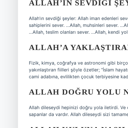
ALLAH’IN SEVDIĞI Ş
Allah’ın sevdiği şeyler: Allah iman edenleri se
sahiplerini sever. …Allah, muhsinleri sever. …All
…Allah, teslim olanları sever. …Allah, kendi 
ALLAH’A YAKLAŞTIRA
Fizik, kimya, coğrafya ve astronomi gibi birçok i
yakınlaştıran fiilleri şöyle özetler; “İslam ha
cami adabına, evlilikten çocuk terbiyesine kada
ALLAH DOĞRU YOLU N
Allah dileseydi hepinizi doğru yola iletirdi. V
sapanlar da vardır. Allah dileseydi sizi tamame