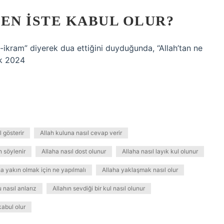
SEN ISTE KABUL OLUR?
-ikram” diyerek dua ettiğini duyduğunda, “Allah’tan ne
ak 2024
l gösterir
Allah kuluna nasıl cevap verir
n söylenir
Allaha nasıl dost olunur
Allaha nasıl layık kul olunur
ha yakın olmak için ne yapılmalı
Allaha yaklaşmak nasıl olur
 nasıl anlarız
Allahın sevdiği bir kul nasıl olunur
kabul olur