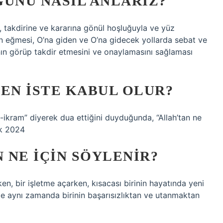
ĞUNU NASIL ANLARIZ?
e, takdirine ve kararına gönül hoşluğuyla ve yüz
n eğmesi, O’na giden ve O’na gidecek yollarda sebat ve
ının görüp takdir etmesini ve onaylamasını sağlaması
SEN ISTE KABUL OLUR?
-ikram” diyerek dua ettiğini duyduğunda, “Allah’tan ne
ak 2024
 NE IÇIN SÖYLENIR?
ken, bir işletme açarken, kısacası birinin hayatında yeni
fade aynı zamanda birinin başarısızlıktan ve utanmaktan