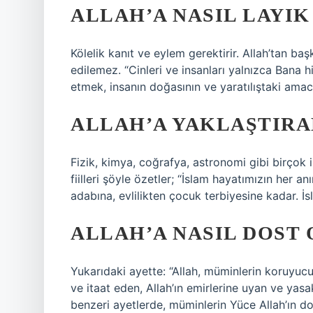
ALLAH’A NASIL LAYI
Kölelik kanıt ve eylem gerektirir. Allah’tan b
edilemez. “Cinleri ve insanları yalnızca Bana h
etmek, insanın doğasının ve yaratılıştaki amacı
ALLAH’A YAKLAŞTIRA
Fizik, kimya, coğrafya, astronomi gibi birçok ili
fiilleri şöyle özetler; “İslam hayatımızın her 
adabına, evlilikten çocuk terbiyesine kadar. İs
ALLAH’A NASIL DOST
Yukarıdaki ayette: “Allah, müminlerin koruyu
ve itaat eden, Allah’ın emirlerine uyan ve yasak
benzeri ayetlerde, müminlerin Yüce Allah’ın d