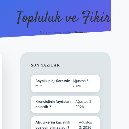
Topluluk ve Fikir
Birlikte öğren, birlikte ilham al!
grandope
SIDEBAR
SON YAZILAR
Boyalık plajı ücretsiz
Ağustos 6,
mi ?
2026
Kronolojinin faydaları
Ağustos 5,
nelerdir ?
2026
Abdülkerim kaç yıllık
Ağustos
sözleşme imzaladı ?
3, 2026