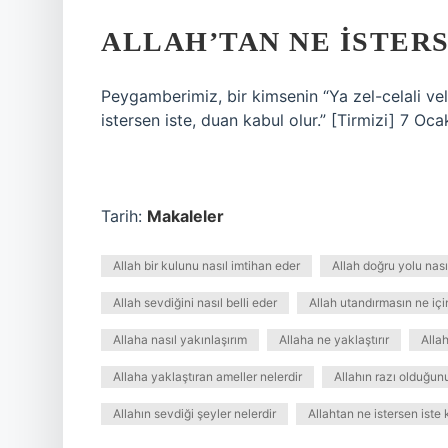
ALLAH’TAN NE ISTER
Peygamberimiz, bir kimsenin “Ya zel-celali vel
istersen iste, duan kabul olur.” [Tirmizi] 7 Oc
Tarih:
Makaleler
Allah bir kulunu nasıl imtihan eder
Allah doğru yolu nası
Allah sevdiğini nasıl belli eder
Allah utandırmasın ne içi
Allaha nasıl yakınlaşırım
Allaha ne yaklaştırır
Alla
Allaha yaklaştıran ameller nelerdir
Allahın razı olduğunu
Allahın sevdiği şeyler nelerdir
Allahtan ne istersen iste 