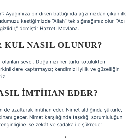
ır”: Ayağımıza bir diken battığında ağzımızdan çıkan ilk
dumuzu kestiğimizde “Allah” tek sığınağımız olur. “Acı
gizlidir,” demiştir Hazreti Mevlana.
R KUL NASIL OLUNUR?
olanları sever. Doğamızı her türlü kötülükten
kinliklere kaptırmayız; kendimizi iyilik ve güzelliğin
iz.
ASIL IMTIHAN EDER?
en de azaltarak imtihan eder. Nimet aldığında şükürle,
mtihanı geçer. Nimet karşılığında taşıdığı sorumluluğun
zenginliğine ise zekât ve sadaka ile şükreder.