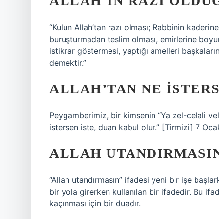
ALLAH’IN RAZI OLDU
“Kulun Allah’tan razı olması; Rabbinin kaderin
buruşturmadan teslim olması, emirlerine boyu
istikrar göstermesi, yaptığı amelleri başkalar
demektir.”
ALLAH’TAN NE ISTER
Peygamberimiz, bir kimsenin “Ya zel-celali vel
istersen iste, duan kabul olur.” [Tirmizi] 7 Oc
ALLAH UTANDIRMASIN
“Allah utandırmasın” ifadesi yeni bir işe başlar
bir yola girerken kullanılan bir ifadedir. Bu i
kaçınması için bir duadır.