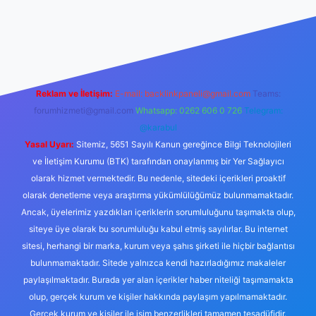
giris.org
Reklam ve İletişim:
E-mail:
backlinkpaneli@gmail.com
Teams:
forumhizmeti@gmail.com
Whatsapp: 0262 606 0 726
Telegram:
@karabul
Yasal Uyarı:
Sitemiz, 5651 Sayılı Kanun gereğince Bilgi Teknolojileri
ve İletişim Kurumu (BTK) tarafından onaylanmış bir Yer Sağlayıcı
olarak hizmet vermektedir. Bu nedenle, sitedeki içerikleri proaktif
olarak denetleme veya araştırma yükümlülüğümüz bulunmamaktadır.
Ancak, üyelerimiz yazdıkları içeriklerin sorumluluğunu taşımakta olup,
siteye üye olarak bu sorumluluğu kabul etmiş sayılırlar. Bu internet
sitesi, herhangi bir marka, kurum veya şahıs şirketi ile hiçbir bağlantısı
bulunmamaktadır. Sitede yalnızca kendi hazırladığımız makaleler
paylaşılmaktadır. Burada yer alan içerikler haber niteliği taşımamakta
olup, gerçek kurum ve kişiler hakkında paylaşım yapılmamaktadır.
Gerçek kurum ve kişiler ile isim benzerlikleri tamamen tesadüfidir.