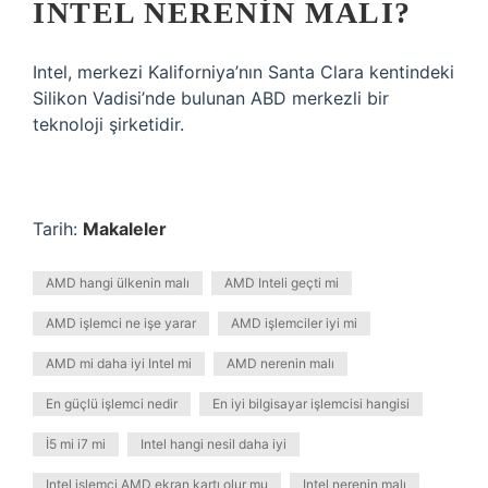
INTEL NERENIN MALI?
Intel, merkezi Kaliforniya’nın Santa Clara kentindeki
Silikon Vadisi’nde bulunan ABD merkezli bir
teknoloji şirketidir.
Tarih:
Makaleler
AMD hangi ülkenin malı
AMD Inteli geçti mi
AMD işlemci ne işe yarar
AMD işlemciler iyi mi
AMD mi daha iyi Intel mi
AMD nerenin malı
En güçlü işlemci nedir
En iyi bilgisayar işlemcisi hangisi
İ5 mi i7 mi
Intel hangi nesil daha iyi
Intel işlemci AMD ekran kartı olur mu
Intel nerenin malı