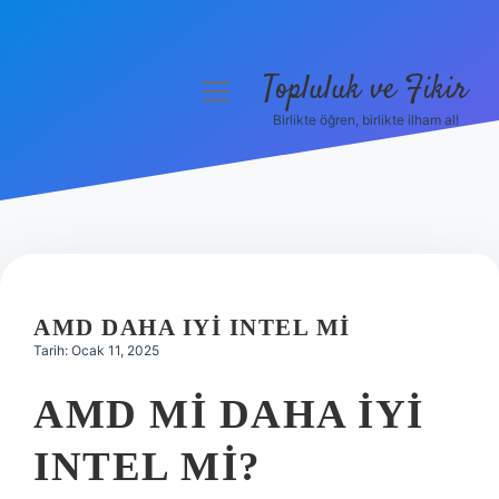
Topluluk ve Fikir
menüyü
aç
Birlikte öğren, birlikte ilham al!
Anasayfa
Gizlilik Politikası
Yasal Uyarı
Hakkımızda
AMD DAHA IYI INTEL MI
Tarih: Ocak 11, 2025
AMD MI DAHA IYI
INTEL MI?