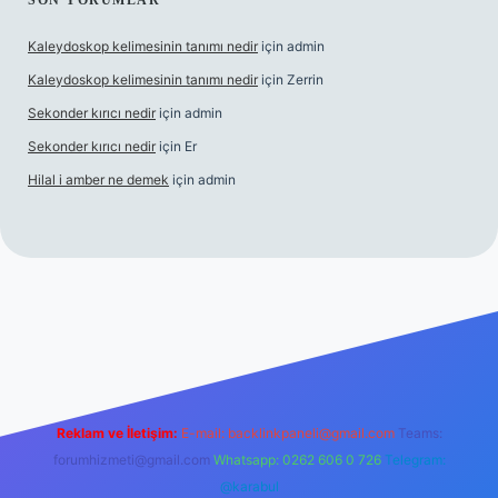
SON YORUMLAR
Kaleydoskop kelimesinin tanımı nedir
için
admin
Kaleydoskop kelimesinin tanımı nedir
için
Zerrin
Sekonder kırıcı nedir
için
admin
Sekonder kırıcı nedir
için
Er
Hilal i amber ne demek
için
admin
iris.org
Reklam ve İletişim:
E-mail:
backlinkpaneli@gmail.com
Teams:
forumhizmeti@gmail.com
Whatsapp: 0262 606 0 726
Telegram:
@karabul