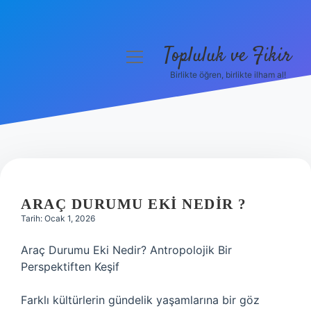
Topluluk ve Fikir
menüyü
aç
Birlikte öğren, birlikte ilham al!
Anasayfa
Gizlilik Politikası
Yasal Uyarı
Hakkımızda
ARAÇ DURUMU EKI NEDIR ?
Tarih: Ocak 1, 2026
Araç Durumu Eki Nedir? Antropolojik Bir
Perspektiften Keşif
Farklı kültürlerin gündelik yaşamlarına bir göz