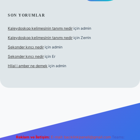
SON YORUMLAR
Kaleydoskop kelimesinin tanımı nedir
için
admin
Kaleydoskop kelimesinin tanımı nedir
için
Zerrin
Sekonder kırıcı nedir
için
admin
Sekonder kırıcı nedir
için
Er
Hilal i amber ne demek
için
admin
g
Reklam ve İletişim:
E-mail:
backlinkpaneli@gmail.com
Teams: