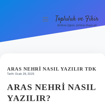
Topluluk ve Fikir
menüyü
aç
Birlikte öğren, birlikte ilham al!
Anasayfa
Gizlilik Politikası
Yasal Uyarı
Hakkımızda
ARAS NEHRI NASIL YAZILIR TDK
Tarih: Ocak 29, 2025
ARAS NEHRI NASIL
YAZILIR?