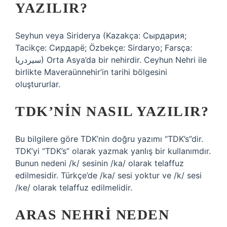
YAZILIR?
Seyhun veya Siriderya (Kazakça: Сырдария;
Tacikçe: Сирдарё; Özbekçe: Sirdaryo; Farsça:
سيردريا) Orta Asya’da bir nehirdir. Ceyhun Nehri ile
birlikte Maveraünnehir’in tarihi bölgesini
oluştururlar.
TDK’NIN NASIL YAZILIR?
Bu bilgilere göre TDK’nin doğru yazımı “TDK’s”dir.
TDK’yi “TDK’s” olarak yazmak yanlış bir kullanımdır.
Bunun nedeni /k/ sesinin /ka/ olarak telaffuz
edilmesidir. Türkçe’de /ka/ sesi yoktur ve /k/ sesi
/ke/ olarak telaffuz edilmelidir.
ARAS NEHRI NEDEN