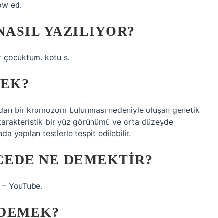
ow ed.
NASIL YAZILIYOR?
ir çocuktum. kötü s.
EK?
dan bir kromozom bulunması nedeniyle oluşan genetik
karakteristik bir yüz görünümü ve orta düzeyde
da yapılan testlerle tespit edilebilir.
ZCEDE NE DEMEKTIR?
si – YouTube.
 DEMEK?