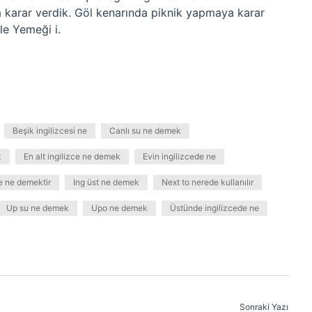
a karar verdik. Göl kenarında piknik yapmaya karar
le Yemeği i.
Beşik ingilizcesi ne
Canlı su ne demek
k
En alt ingilizce ne demek
Evin ingilizcede ne
de ne demektir
Ing üst ne demek
Next to nerede kullanılır
Up su ne demek
Upo ne demek
Üstünde ingilizcede ne
Sonraki Yazı