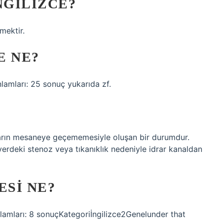
NGILIZCE?
mektir.
E NE?
nlamları: 25 sonuç yukarıda zf.
rarın mesaneye geçememesiyle oluşan bir durumdur.
 yerdeki stenoz veya tıkanıklık nedeniyle idrar kanaldan
ESI NE?
nlamları: 8 sonuçKategoriİngilizce2Genelunder that