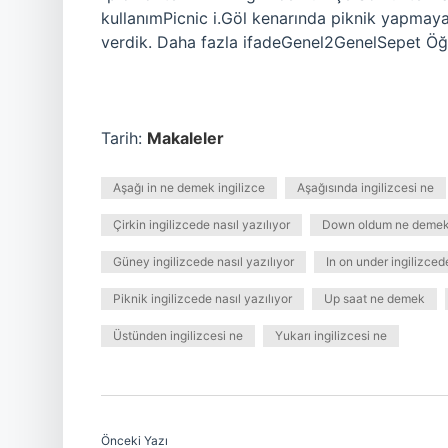
kullanımPicnic i.Göl kenarında piknik yapmay
verdik. Daha fazla ifadeGenel2GenelSepet Öğ
Tarih:
Makaleler
Aşağı in ne demek ingilizce
Aşağısında ingilizcesi ne
Çirkin ingilizcede nasıl yazılıyor
Down oldum ne deme
Güney ingilizcede nasıl yazılıyor
In on under ingilizce
Piknik ingilizcede nasıl yazılıyor
Up saat ne demek
Üstünden ingilizcesi ne
Yukarı ingilizcesi ne
Önceki Yazı