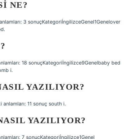
I NE?
i anlamları: 3 sonuçKategoriİngilizceGenel1Genelover
ed.
E?
i anlamları: 18 sonuçKategoriİngilizce9Genelbaby bed
omb i.
ASIL YAZILIYOR?
 anlamları: 11 sonuç south i.
NASIL YAZILIYOR?
 anlamları: 7 sonuçKategoriİngilizce1Genel