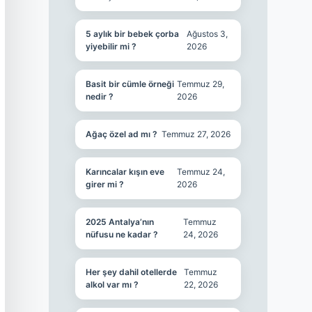
5 aylık bir bebek çorba
Ağustos 3,
yiyebilir mi ?
2026
Basit bir cümle örneği
Temmuz 29,
nedir ?
2026
Ağaç özel ad mı ?
Temmuz 27, 2026
Karıncalar kışın eve
Temmuz 24,
girer mi ?
2026
2025 Antalya’nın
Temmuz
nüfusu ne kadar ?
24, 2026
Her şey dahil otellerde
Temmuz
alkol var mı ?
22, 2026