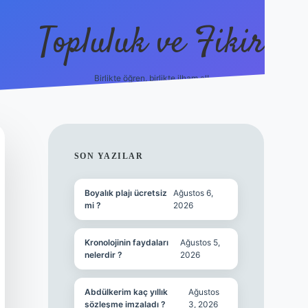
Topluluk ve Fikir
Birlikte öğren, birlikte ilham al!
grandoperabet
tulipbetgiris.o
SIDEBAR
SON YAZILAR
Boyalık plajı ücretsiz
Ağustos 6,
mi ?
2026
Kronolojinin faydaları
Ağustos 5,
nelerdir ?
2026
Abdülkerim kaç yıllık
Ağustos
sözleşme imzaladı ?
3, 2026