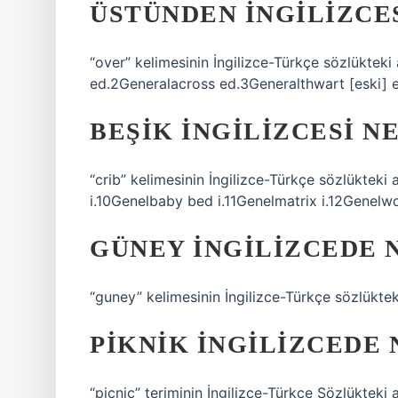
ÜSTÜNDEN INGILIZCES
“over” kelimesinin İngilizce-Türkçe sözlüktek
ed.2Generalacross ed.3Generalthwart [eski] 
BEŞIK INGILIZCESI N
“crib” kelimesinin İngilizce-Türkçe sözlüktek
i.10Genelbaby bed i.11Genelmatrix i.12Genelw
GÜNEY INGILIZCEDE N
“guney” kelimesinin İngilizce-Türkçe sözlükteki
PIKNIK INGILIZCEDE 
“picnic” teriminin İngilizce-Türkçe Sözlükteki