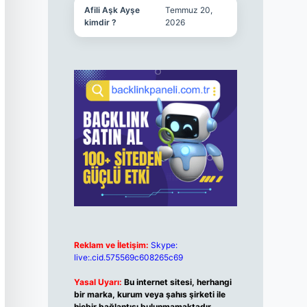
Afili Aşk Ayşe
Temmuz 20,
kimdir ?
2026
Reklam ve İletişim:
Skype:
live:.cid.575569c608265c69
Yasal Uyarı:
Bu internet sitesi, herhangi
bir marka, kurum veya şahıs şirketi ile
hiçbir bağlantısı bulunmamaktadır.