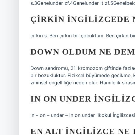
s.3Genelunder zf.4Genelunder it zf.5Genelbel
ÇIRKIN INGILIZCEDE 
çirkin s. Ben çirkin bir çocuktum. Ben çirkin b
DOWN OLDUM NE DEM
Down sendromu, 21. kromozom çiftinde fazla
bir bozukluktur. Fiziksel büyümede gecikme, 
zihinsel engelliliğe neden olur. Hamilelik sırasın
IN ON UNDER INGILI
in – on – under – in on under ilkokul İngilizce
EN ALT INGILIZCE NE