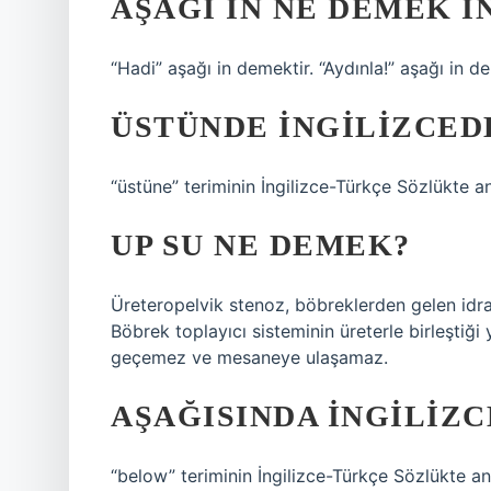
AŞAĞI IN NE DEMEK I
“Hadi” aşağı in demektir. “Aydınla!” aşağı in de
ÜSTÜNDE INGILIZCED
“üstüne” teriminin İngilizce-Türkçe Sözlükte a
UP SU NE DEMEK?
Üreteropelvik stenoz, böbreklerden gelen id
Böbrek toplayıcı sisteminin üreterle birleştiği
geçemez ve mesaneye ulaşamaz.
AŞAĞISINDA INGILIZC
“below” teriminin İngilizce-Türkçe Sözlükte a