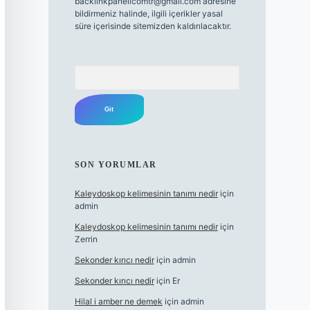
backlinkpanelicomtr@gmail.com
adresine
bildirmeniz halinde, ilgili içerikler yasal
süre içerisinde sitemizden kaldırılacaktır.
Arama
SON YORUMLAR
Kaleydoskop kelimesinin tanımı nedir
için
admin
Kaleydoskop kelimesinin tanımı nedir
için
Zerrin
Sekonder kırıcı nedir
için
admin
Sekonder kırıcı nedir
için
Er
Hilal i amber ne demek
için
admin