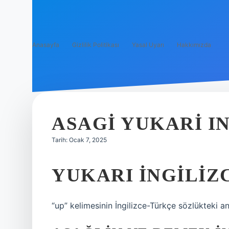
Anasayfa
Gizlilik Politikası
Yasal Uyarı
Hakkımızda
ASAGI YUKARI I
Tarih: Ocak 7, 2025
YUKARI INGILIZC
“up” kelimesinin İngilizce-Türkçe sözlükteki an