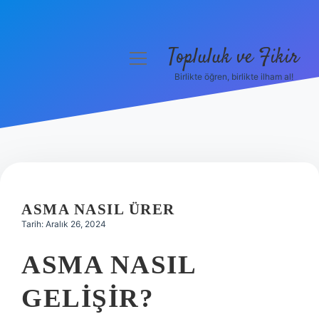
Topluluk ve Fikir
menüyü
aç
Birlikte öğren, birlikte ilham al!
Anasayfa
Gizlilik Politikası
Yasal Uyarı
Hakkımızda
ASMA NASIL ÜRER
Tarih: Aralık 26, 2024
ASMA NASIL
GELIŞIR?