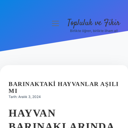
Topluluk ve Fikir
menüyü
aç
Birlikte öğren, birlikte ilham al!
Anasayfa
Gizlilik Politikası
Yasal Uyarı
Hakkımızda
BARINAKTAKI HAYVANLAR AŞILI
MI
Tarih: Aralık 3, 2024
HAYVAN
BARINAKLARINDA