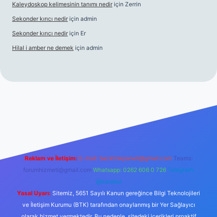
Kaleydoskop kelimesinin tanımı nedir
için
Zerrin
Sekonder kırıcı nedir
için
admin
Sekonder kırıcı nedir
için
Er
Hilal i amber ne demek
için
admin
is.org
Reklam ve İletişim:
E-mail:
backlinkpaneli@gmail.com
Teams:
forumhizmeti@gmail.com
Whatsapp: 0262 606 0 726
Telegram:
@karabul
Yasal Uyarı:
Sitemiz, 5651 Sayılı Kanun gereğince Bilgi Teknolojileri
ve İletişim Kurumu (BTK) tarafından onaylanmış bir Yer Sağlayıcı
olarak hizmet vermektedir. Bu nedenle, sitedeki içerikleri proaktif