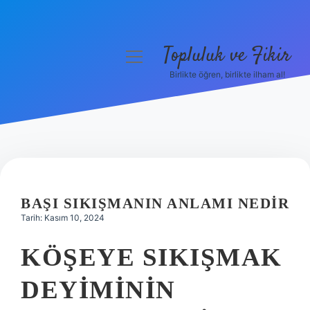
Topluluk ve Fikir
menüyü
aç
Birlikte öğren, birlikte ilham al!
Anasayfa
Gizlilik Politikası
Yasal Uyarı
Hakkımızda
BAŞI SIKIŞMANIN ANLAMI NEDIR
Tarih: Kasım 10, 2024
KÖŞEYE SIKIŞMAK
DEYIMININ