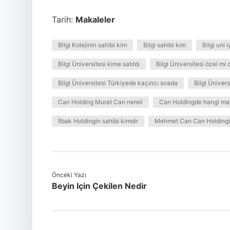
Tarih:
Makaleler
Bilgi Kolejinin sahibi kim
Bilgi sahibi kim
Bilgi uni i
Bilgi Üniversitesi kime satıldı
Bilgi Üniversitesi özel mi 
Bilgi Üniversitesi Türkiyede kaçıncı sırada
Bilgi Ünivers
Can Holding Murat Can nereli
Can Holdingde hangi mar
İlbak Holdingin sahibi kimdir
Mehmet Can Can Holdingin
Önceki Yazı
Beyin Için Çekilen Nedir