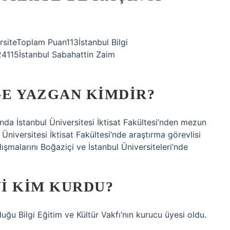
ersiteToplam Puan113İstanbul Bilgi
.24115İstanbul Sabahattin Zaim
GE YAZGAN KIMDIR?
da İstanbul Üniversitesi İktisat Fakültesi’nden mezun
niversitesi İktisat Fakültesi’nde araştırma görevlisi
şmalarını Boğaziçi ve İstanbul Üniversiteleri’nde
NI KIM KURDU?
duğu Bilgi Eğitim ve Kültür Vakfı’nın kurucu üyesi oldu.