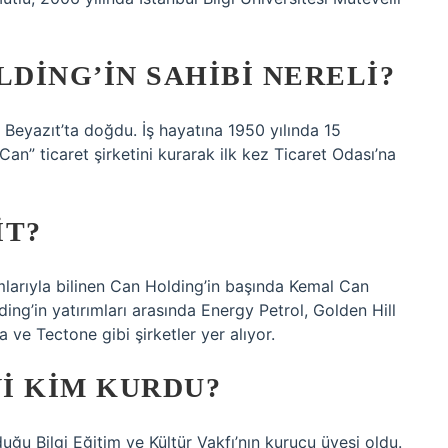
DING’IN SAHIBI NERELI?
eyazıt’ta doğdu. İş hayatına 1950 yılında 15
n” ticaret şirketini kurarak ilk kez Ticaret Odası’na
IT?
larıyla bilinen Can Holding’in başında Kemal Can
ding’in yatırımları arasında Energy Petrol, Golden Hill
 ve Tectone gibi şirketler yer alıyor.
NI KIM KURDU?
duğu Bilgi Eğitim ve Kültür Vakfı’nın kurucu üyesi oldu.