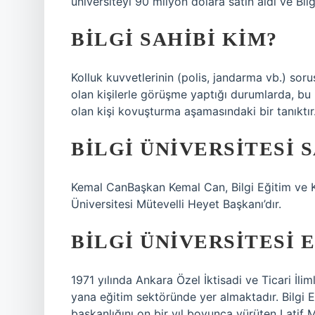
üniversiteyi 90 milyon dolara satın aldı ve Bilg
BILGI SAHIBI KIM?
Kolluk kuvvetlerinin (polis, jandarma vb.) so
olan kişilerle görüşme yaptığı durumlarda, bu kiş
olan kişi kovuşturma aşamasındaki bir tanıktır
BILGI ÜNIVERSITESI 
Kemal CanBaşkan Kemal Can, Bilgi Eğitim ve Kü
Üniversitesi Mütevelli Heyet Başkanı’dır.
BILGI ÜNIVERSITESI E
1971 yılında Ankara Özel İktisadi ve Ticari İl
yana eğitim sektöründe yer almaktadır. Bilgi E
başkanlığını on bir yıl boyunca yürüten Latif M