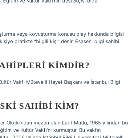
i Eğitim ve Kültür Vakfı’nın destekçisi oldu.
ruşturma veya kovuşturma konusu olay hakkında bilgisi
iye pratikte “bilgili kişi” denir. Esasen, bilgi sahibi
.
SAHIPLERI KIMDIR?
ltür Vakfı Mütevelli Heyet Başkanı ve İstanbul Bilgi
SKI SAHIBI KIM?
imler Okulu’ndan mezun olan Latif Mutlu, 1965 yılından bu
ğitim ve Kültür Vakfı’nı kurmuştur. Bu vakfın
utlu, 2006 yılında İstanbul Bilgi Üniversitesi Mütevelli