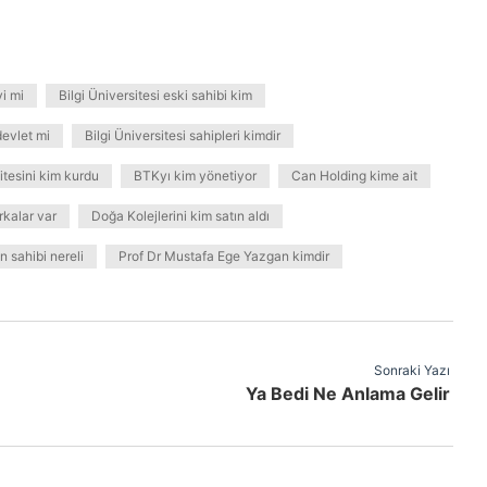
yi mi
Bilgi Üniversitesi eski sahibi kim
devlet mi
Bilgi Üniversitesi sahipleri kimdir
itesini kim kurdu
BTKyı kim yönetiyor
Can Holding kime ait
kalar var
Doğa Kolejlerini kim satın aldı
 sahibi nereli
Prof Dr Mustafa Ege Yazgan kimdir
Sonraki Yazı
Ya Bedi Ne Anlama Gelir