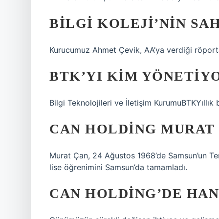
BILGI KOLEJI’NIN SAH
Kurucumuz Ahmet Çevik, AA’ya verdiği röportajda
BTK’YI KIM YÖNETIY
Bilgi Teknolojileri ve İletişim KurumuBTKYıllık
CAN HOLDING MURAT 
Murat Çan, 24 Ağustos 1968’de Samsun’un Term
lise öğrenimini Samsun’da tamamladı.
CAN HOLDING’DE HAN