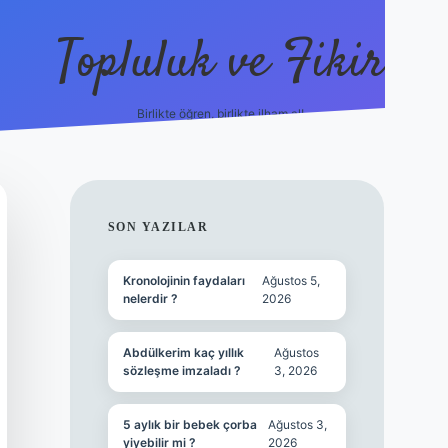
Topluluk ve Fikir
Birlikte öğren, birlikte ilham al!
grandoperabet
tulipbetgiris.o
SIDEBAR
SON YAZILAR
Kronolojinin faydaları
Ağustos 5,
nelerdir ?
2026
Abdülkerim kaç yıllık
Ağustos
sözleşme imzaladı ?
3, 2026
5 aylık bir bebek çorba
Ağustos 3,
yiyebilir mi ?
2026