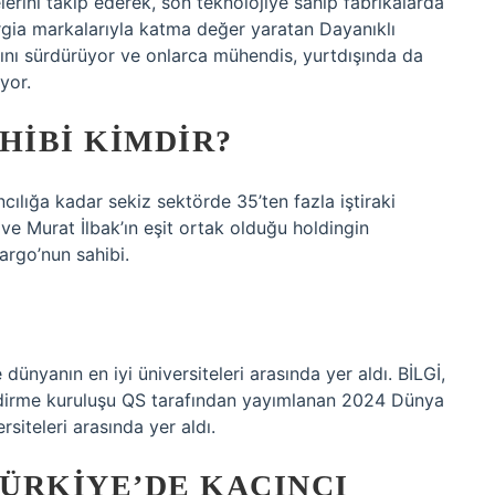
erini takip ederek, son teknolojiye sahip fabrikalarda
gia markalarıyla katma değer yaratan Dayanıklı
ğını sürdürüyor ve onlarca mühendis, yurtdışında da
yor.
HIBI KIMDIR?
cılığa kadar sekiz sektörde 35’ten fazla iştiraki
 ve Murat İlbak’ın eşit ortak olduğu holdingin
argo’nun sahibi.
ünyanın en iyi üniversiteleri arasında yer aldı. BİLGİ,
dirme kuruluşu QS tarafından yayımlanan 2024 Dünya
siteleri arasında yer aldı.
TÜRKIYE’DE KAÇINCI