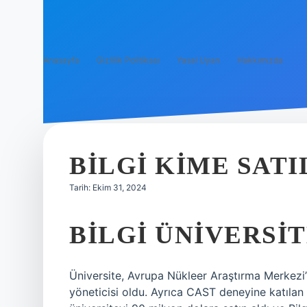
Anasayfa
Gizlilik Politikası
Yasal Uyarı
Hakkımızda
BILGI KIME SATI
Tarih: Ekim 31, 2024
BILGI ÜNIVERSIT
Üniversite, Avrupa Nükleer Araştırma Merkezi
yöneticisi oldu. Ayrıca CAST deneyine katılan