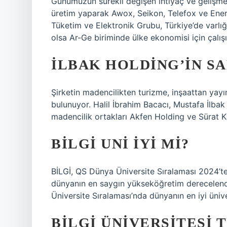
Günümüzün sürekli değişen ihtiyaç ve gelişmel
üretim yaparak Awox, Seikon, Telefox ve Ener
Tüketim ve Elektronik Grubu, Türkiye’de varlı
olsa Ar-Ge biriminde ülke ekonomisi için çalışı
İLBAK HOLDING’IN SA
Şirketin madencilikten turizme, inşaattan yayın
bulunuyor. Halil İbrahim Bacacı, Mustafa İlbak
madencilik ortakları Akfen Holding ve Sürat K
BILGI UNI IYI MI?
BİLGİ, QS Dünya Üniversite Sıralaması 2024’te d
dünyanın en saygın yükseköğretim derecelen
Üniversite Sıralaması’nda dünyanın en iyi üniver
BILGI ÜNIVERSITESI 