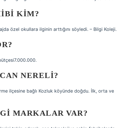
IBI KIM?
 özel okullara ilginin arttığını söyledi. – Bilgi Koleji.
OR?
 bütçesi7.000.000.
CAN NERELI?
e ilçesine bağlı Kozluk köyünde doğdu. İlk, orta ve
GI MARKALAR VAR?