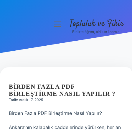
Topluluk ve Fikir
menüyü
aç
Birlikte öğren, birlikte ilham al!
Anasayfa
Gizlilik Politikası
Yasal Uyarı
Hakkımızda
BIRDEN FAZLA PDF
BIRLEŞTIRME NASIL YAPILIR ?
Tarih: Aralık 17, 2025
Birden Fazla PDF Birleştirme Nasıl Yapılır?
Ankara’nın kalabalık caddelerinde yürürken, her an