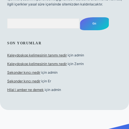
ilgili içerikler yasal süre içerisinde sitemizden kaldırılacaktır.
Arama
SON YORUMLAR
Kaleydoskop kelimesinin tanımı nedir
için
admin
Kaleydoskop kelimesinin tanımı nedir
için
Zerrin
Sekonder kırıcı nedir
için
admin
Sekonder kırıcı nedir
için
Er
Hilal i amber ne demek
için
admin
s.org