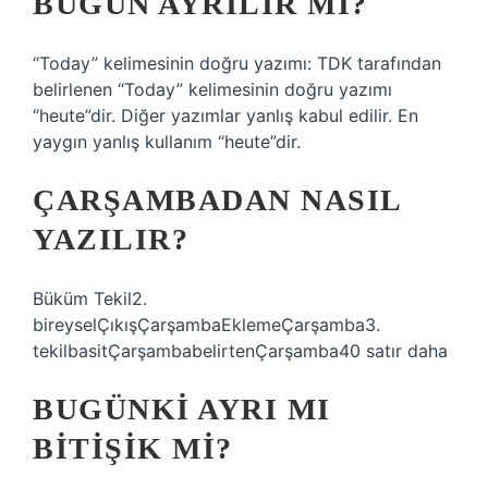
BUGÜN AYRILIR MI?
“Today” kelimesinin doğru yazımı: TDK tarafından
belirlenen “Today” kelimesinin doğru yazımı
“heute”dir. Diğer yazımlar yanlış kabul edilir. En
yaygın yanlış kullanım “heute”dir.
ÇARŞAMBADAN NASIL
YAZILIR?
Büküm Tekil2.
bireyselÇıkışÇarşambaEklemeÇarşamba3.
tekilbasitÇarşambabelirtenÇarşamba40 satır daha
BUGÜNKI AYRI MI
BITIŞIK MI?