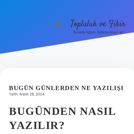
Topluluk ve Fikir
menüyü
aç
Birlikte öğren, birlikte ilham al!
Anasayfa
Gizlilik Politikası
Yasal Uyarı
Hakkımızda
BUGÜN GÜNLERDEN NE YAZILIŞI
Tarih: Aralık 28, 2024
BUGÜNDEN NASIL
YAZILIR?