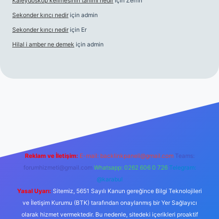
Kaleydoskop kelimesinin tanımı nedir
için
Zerrin
Sekonder kırıcı nedir
için
admin
Sekonder kırıcı nedir
için
Er
Hilal i amber ne demek
için
admin
betgiris.org
Reklam ve İletişim:
E-mail:
backlinkpaneli@gmail.com
Teams:
forumhizmeti@gmail.com
Whatsapp: 0262 606 0 726
Telegram:
@karabul
Yasal Uyarı:
Sitemiz, 5651 Sayılı Kanun gereğince Bilgi Teknolojileri
ve İletişim Kurumu (BTK) tarafından onaylanmış bir Yer Sağlayıcı
olarak hizmet vermektedir. Bu nedenle, sitedeki içerikleri proaktif