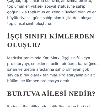
Çağdaş toplumlarda üst sınıf, alt sınıfla birlikte,
toplumun en yüksek sosyal statüsüne sahip,
çoğunlukla toplumun en zengin üyeleri olan ve en
büyük siyasal güce sahip olan kişilerden oluşan
toplumsal sınıfı oluşturur.
İŞÇI SINIFI KIMLERDEN
OLUŞUR?
Marksist tanımında Karl Marx, “işçi sınıfı” veya
proletaryayı, emeklerini belirli bir ücret karşılığında
satan ve üretim araçlarına sahip olmayan çok
sayıda birey olarak tanımlar. Proletaryanın bir alt
bölümüne lümpen proletarya denir.
BURJUVA AILESI NEDIR?
Burjuva, Batı dillerinde antik Roma’dan beri şehir