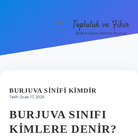
Topluluk ve Fikir
menüyü
aç
Birlikte öğren, birlikte ilham al!
Anasayfa
Gizlilik Politikası
Yasal Uyarı
Hakkımızda
BURJUVA SINIFI KIMDIR
Tarih: Ocak 17, 2025
BURJUVA SINIFI
KIMLERE DENIR?