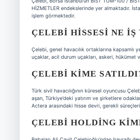
Çelebi, Borsa İstanbul’un BIST TUM-100 / BIS
HİZMETLER endekslerinde yer almaktadır. İst
işlem görmektedir.
ÇELEBI HISSESI NE IŞ
Çelebi, genel havacılık ortaklarına kapsamlı ye
uçaklar, acil durum uçakları, askeri, hükümet 
ÇELEBI KIME SATILDI
Türk sivil havacılığının küresel oyuncusu Çeleb
aşan, Türkiye’deki yatırım ve şirketlere odak
Actera arasındaki hisse devri, gerekli süreçle
ÇELEBI HOLDING KIM
Babaları Ali Cavit Çelebioğlu’ndan bayrağı d