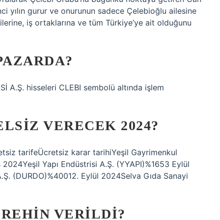
i yılın gurur ve onurunun sadece Çelebioğlu ailesine
rilerine, iş ortaklarına ve tüm Türkiye’ye ait olduğunu
 PAZARDA?
 A.Ş. hisseleri CLEBI sembolü altında işlem
LSIZ VERECEK 2024?
siz tarifeÜcretsiz karar tarihiYeşil Gayrimenkul
2024Yeşil Yapı Endüstrisi A.Ş. (YYAPI)%1653 Eylül
.Ş. (DURDO)%40012. Eylül 2024Selva Gıda Sanayi
REHIN VERILDI?