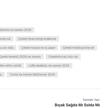
bölünme ne zaman 2024
lündü mü
Çelebi hisse hangi endekste
a arz oldu
Çelebi hissesi ne iş yapar
Çelebi Holding kime ait
Çelebi temettü 2024 ne zaman
Celebinin kaç lotu var
en rehin verildi
Lidfa bedelsiz ne zaman 2024
mu
Yunsa ne zaman bölünecek 2024
Sonraki Yazı
Bıçak Sağda Mı Solda Mı