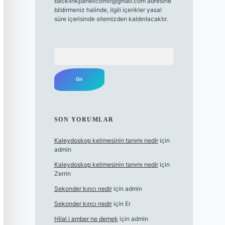
backlinkpanelicomtr@gmail.com
adresine
bildirmeniz halinde, ilgili içerikler yasal
süre içerisinde sitemizden kaldırılacaktır.
Arama
SON YORUMLAR
Kaleydoskop kelimesinin tanımı nedir
için
admin
Kaleydoskop kelimesinin tanımı nedir
için
Zerrin
Sekonder kırıcı nedir
için
admin
Sekonder kırıcı nedir
için
Er
Hilal i amber ne demek
için
admin