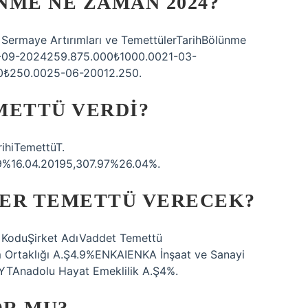
NME NE ZAMAN 2024?
) Sermaye Artırımları ve TemettülerTarihBölünme
4-09-2024259.875.000₺1000.0021-03-
0₺250.0025-06-20012.250.
METTÜ VERDI?
ihiTemettüT.
69%16.04.20195,307.97%26.04%.
ELER TEMETTÜ VERECEK?
 KoduŞirket AdıVaddet Temettü
m Ortaklığı A.Ş4.9%ENKAIENKA İnşaat ve Sanayi
TAnadolu Hayat Emeklilik A.Ş4%.
OR MU?