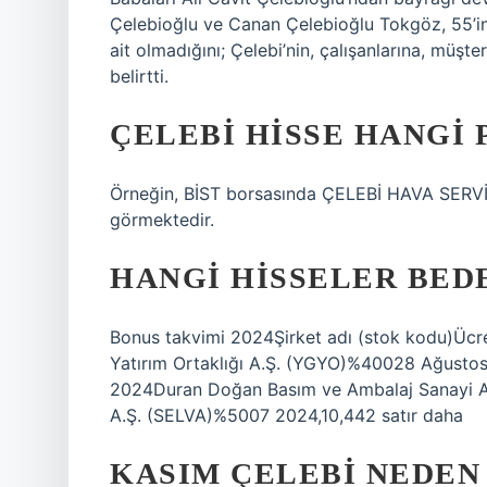
Çelebioğlu ve Canan Çelebioğlu Tokgöz, 55’inc
ait olmadığını; Çelebi’nin, çalışanlarına, müşte
belirtti.
ÇELEBI HISSE HANGI
Örneğin, BİST borsasında ÇELEBİ HAVA SERVİSİ
görmektedir.
HANGI HISSELER BEDE
Bonus takvimi 2024Şirket adı (stok kodu)Ücret
Yatırım Ortaklığı A.Ş. (YGYO)%40028 Ağustos 
2024Duran Doğan Basım ve Ambalaj Sanayi A
A.Ş. (SELVA)%5007 2024,10,442 satır daha
KASIM ÇELEBI NEDEN 