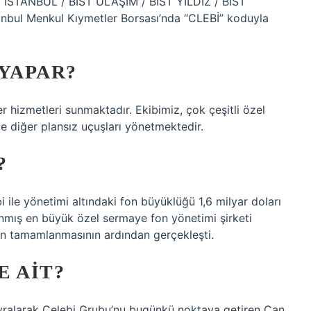
T İSTANBUL / BIST ULAŞIM / BIST YILDIZ / BIST
anbul Menkul Kıymetler Borsası’nda “CLEBİ” koduyla
 YAPAR?
r hizmetleri sunmaktadır. Ekibimiz, çok çeşitli özel
ve diğer plansız uçuşları yönetmektedir.
?
i ile yönetimi altındaki fon büyüklüğü 1,6 milyar doları
lanmış en büyük özel sermaye fon yönetimi şirketi
rin tamamlanmasının ardından gerçekleşti.
E AIT?
evralarak Çelebi Grubu’nu bugünkü noktaya getiren Can