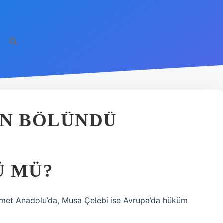
AN BÖLÜNDÜ
Ü MÜ?
hmet Anadolu’da, Musa Çelebi ise Avrupa’da hüküm