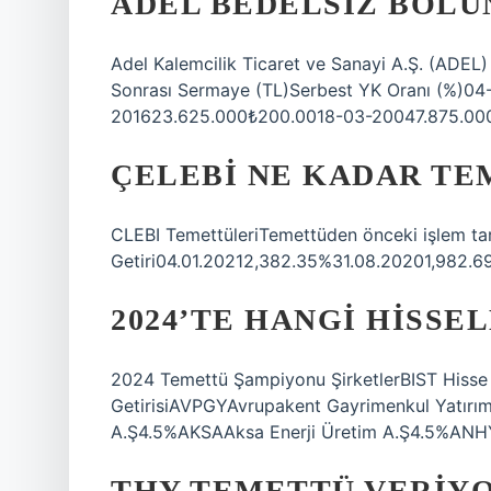
ADEL BEDELSIZ BÖLÜ
Adel Kalemcilik Ticaret ve Sanayi A.Ş. (ADEL
Sonrası Sermaye (TL)Serbest YK Oranı (%)0
201623.625.000₺200.0018-03-20047.875.00
ÇELEBI NE KADAR TE
CLEBI TemettüleriTemettüden önceki işlem tar
Getiri04.01.20212,382.35%31.08.20201,982.
2024’TE HANGI HISS
2024 Temettü Şampiyonu ŞirketlerBIST Hisse
GetirisiAVPGYAvrupakent Gayrimenkul Yatırı
A.Ş4.5%AKSAAksa Enerji Üretim A.Ş4.5%ANHY
THY TEMETTÜ VERIY