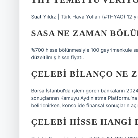
Suat Yıldız | Türk Hava Yolları (#THYAO) 12 y
SASA NE ZAMAN BÖLÜ
%700 hisse bölünmesiyle 100 gayrimenkule sahi
düzeltilmiş hisse fiyatı.
ÇELEBI BILANÇO NE 
Borsa İstanbul’da işlem gören bankaların 2024 
sonuçlarının Kamuyu Aydınlatma Platformu’na (
belirlenirken, konsolide finansal sonuçların aç
ÇELEBI HISSE HANGI