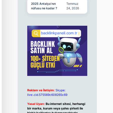
2025 Antalya’nın
Temmuz
nüfusu ne kadar ?
24, 2026
Reklam ve İletişim:
Skype:
live:.cid.575569c608265c69
Yasal Uyarı:
Bu internet sitesi, herhangi
bir marka, kurum veya şahıs şirketi ile
hiçbir bağlantısı bulunmamaktadır.