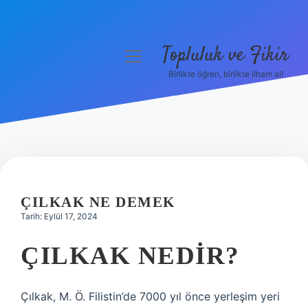
Topluluk ve Fikir
menüyü
aç
Birlikte öğren, birlikte ilham al!
Anasayfa
Gizlilik Politikası
Yasal Uyarı
Hakkımızda
ÇILKAK NE DEMEK
Tarih: Eylül 17, 2024
ÇILKAK NEDIR?
Çılkak, M. Ö. Filistin’de 7000 yıl önce yerleşim yeri