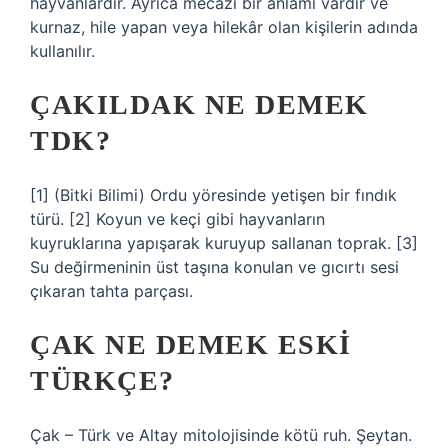
hayvanlardır. Ayrıca mecazi bir anlamı vardır ve
kurnaz, hile yapan veya hilekâr olan kişilerin adında
kullanılır.
ÇAKILDAK NE DEMEK
TDK?
[1] (Bitki Bilimi) Ordu yöresinde yetişen bir fındık
türü. [2] Koyun ve keçi gibi hayvanların
kuyruklarına yapışarak kuruyup sallanan toprak. [3]
Su değirmeninin üst taşına konulan ve gıcırtı sesi
çıkaran tahta parçası.
ÇAK NE DEMEK ESKI
TÜRKÇE?
Çak – Türk ve Altay mitolojisinde kötü ruh. Şeytan.