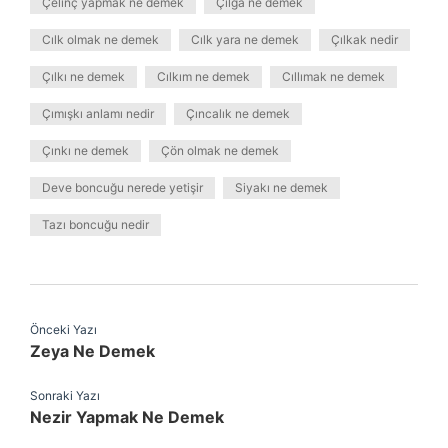
Çelınç yapmak ne demek
Çılga ne demek
Cılk olmak ne demek
Cılk yara ne demek
Çılkak nedir
Çılkı ne demek
Cılkım ne demek
Cıllımak ne demek
Çımışkı anlamı nedir
Çıncalık ne demek
Çınkı ne demek
Çön olmak ne demek
Deve boncuğu nerede yetişir
Siyakı ne demek
Tazı boncuğu nedir
Önceki Yazı
Zeya Ne Demek
Sonraki Yazı
Nezir Yapmak Ne Demek