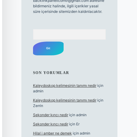
backlinkpanelicomtr@gmail.com
adresine
bildirmeniz halinde, ilgili içerikler yasal
süre içerisinde sitemizden kaldırılacaktır.
Arama
SON YORUMLAR
Kaleydoskop kelimesinin tanımı nedir
için
admin
Kaleydoskop kelimesinin tanımı nedir
için
Zerrin
Sekonder kırıcı nedir
için
admin
Sekonder kırıcı nedir
için
Er
Hilal i amber ne demek
için
admin