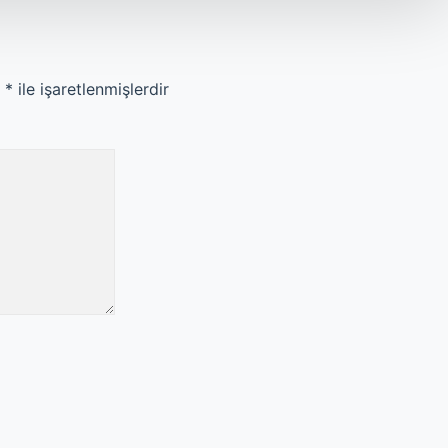
r
*
ile işaretlenmişlerdir