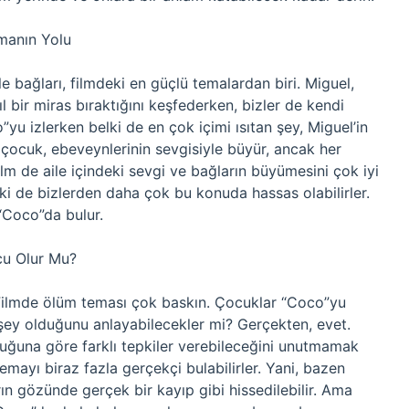
tmanın Yolu
e bağları, filmdeki en güçlü temalardan biri. Miguel,
l bir miras bıraktığını keşfederken, bizler de kendi
yu izlerken belki de en çok içimi ısıtan şey, Miguel’in
çocuk, ebeveynlerinin sevgisiyle büyür, ancak her
ilm de aile içindeki sevgi ve bağların büyümesini çok iyi
lki de bizlerden daha çok bu konuda hassas olabilirler.
“Coco”da bulur.
cu Olur Mu?
i: Filmde ölüm teması çok baskın. Çocuklar “Coco”yu
 şey olduğunu anlayabilecekler mi? Gerçekten, evet.
ğuna göre farklı tepkiler verebileceğini unutmamak
emayı biraz fazla gerçekçi bulabilirler. Yani, bazen
rın gözünde gerçek bir kayıp gibi hissedilebilir. Ama