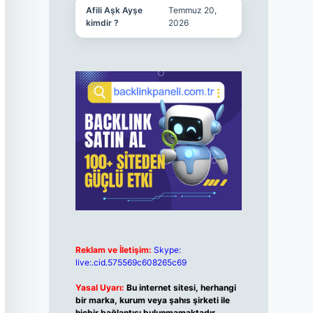
Afili Aşk Ayşe
Temmuz 20,
kimdir ?
2026
Reklam ve İletişim:
Skype:
live:.cid.575569c608265c69
Yasal Uyarı:
Bu internet sitesi, herhangi
bir marka, kurum veya şahıs şirketi ile
hiçbir bağlantısı bulunmamaktadır.