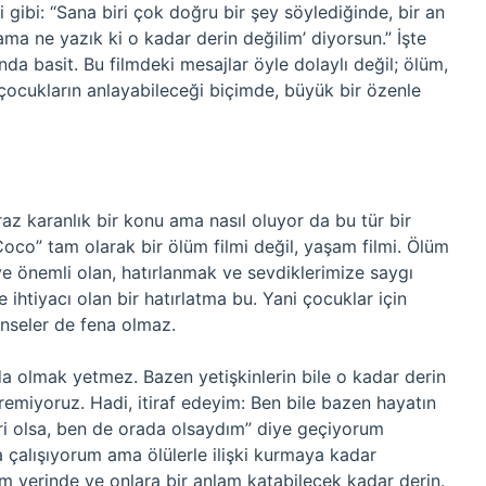
 gibi: “Sana biri çok doğru bir şey söylediğinde, bir an
ma ne yazık ki o kadar derin değilim’ diyorsun.” İşte
da basit. Bu filmdeki mesajlar öyle dolaylı değil; ölüm,
, çocukların anlayabileceği biçimde, büyük bir özenle
raz karanlık bir konu ama nasıl oluyor da bu tür bir
Coco” tam olarak bir ölüm filmi değil, yaşam filmi. Ölüm
ve önemli olan, hatırlanmak ve sevdiklerimize saygı
ihtiyacı olan bir hatırlatma bu. Yani çocuklar için
nseler de fena olmaz.
da olmak yetmez. Bazen yetişkinlerin bile o kadar derin
miyoruz. Hadi, itiraf edeyim: Ben bile bazen hayatın
ri olsa, ben de orada olsaydım” diye geçiyorum
 çalışıyorum ama ölülerle ilişki kurmaya kadar
m yerinde ve onlara bir anlam katabilecek kadar derin.