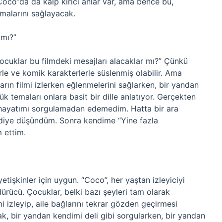
oco”da da kalp kırıcı anlar var, ama bence bu,
rmalarını sağlayacak.
 mı?”
çocuklar bu filmdeki mesajları alacaklar mı?” Çünkü
rle ve komik karakterlerle süslenmiş olabilir. Ama
rın filmi izlerken eğlenmelerini sağlarken, bir yandan
ük temaları onlara basit bir dille anlatıyor. Gerçekten
i hayatımı sorgulamadan edemedim. Hatta bir ara
” diye düşündüm. Sonra kendime “Yine fazla
 ettim.
tişkinler için uygun. “Coco”, her yaştan izleyiciyi
ürücü. Çocuklar, belki bazı şeyleri tam olarak
i izleyip, aile bağlarını tekrar gözden geçirmesi
ak, bir yandan kendimi deli gibi sorgularken, bir yandan