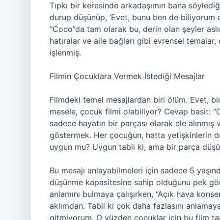
Tıpkı bir keresinde arkadaşımın bana söylediği
durup düşünüp, ‘Evet, bunu ben de biliyorum a
“Coco”da tam olarak bu, derin olan şeyler aslın
hatıralar ve aile bağları gibi evrensel temalar
işlenmiş.
Filmin Çocuklara Vermek İstediği Mesajlar
Filmdeki temel mesajlardan biri ölüm. Evet, bi
mesele, çocuk filmi olabiliyor? Cevap basit: “
sadece hayatın bir parçası olarak ele alınmış 
göstermek. Her çocuğun, hatta yetişkinlerin de 
uygun mu? Uygun tabii ki, ama bir parça düşü
Bu mesajı anlayabilmeleri için sadece 5 yaşın
düşünme kapasitesine sahip olduğunu pek göre
anlamını bulmaya çalışırken, “Açık hava konse
aklımdan. Tabii ki çok daha fazlasını anlamaya
gitmiyorum. O yüzden çocuklar için bu film ta