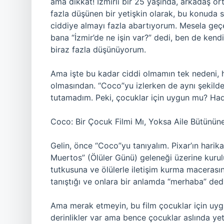
ama dikkat! İzmirli bir 25 yaşında, arkadaş o
fazla düşünen bir yetişkin olarak, bu konuda s
ciddiye almayı fazla abartıyorum. Mesela ge
bana “İzmir’de ne işin var?” dedi, ben de ke
biraz fazla düşünüyorum.
Ama işte bu kadar ciddi olmamın tek nedeni,
olmasından. “Coco”yu izlerken de aynı şekild
tutamadım. Peki, çocuklar için uygun mu? Hadi
Coco: Bir Çocuk Filmi Mı, Yoksa Aile Bütünün
Gelin, önce “Coco”yu tanıyalım. Pixar’ın harik
Muertos” (Ölüler Günü) geleneği üzerine kurul
tutkusuna ve ölülerle iletişim kurma macerası
tanıştığı ve onlara bir anlamda “merhaba” ded
Ama merak etmeyin, bu film çocuklar için uyg
derinlikler var ama bence çocuklar aslında yeti