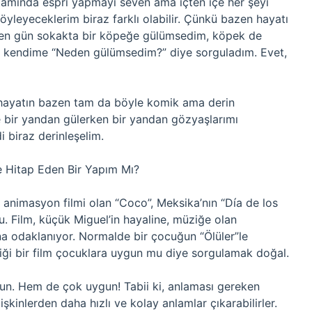
rtamında espri yapmayı seven ama içten içe her şeyi
öyleyeceklerim biraz farklı olabilir. Çünkü bazen hayatı
çen gün sokakta bir köpeğe gülümsedim, köpek de
ndi kendime “Neden gülümsedim?” diye sorguladım. Evet,
 hayatın bazen tam da böyle komik ama derin
e bir yandan gülerken bir yandan gözyaşlarımı
 biraz derinleşelim.
e Hitap Eden Bir Yapım Mı?
a animasyon filmi olan “Coco”, Meksika’nın “Día de los
u. Film, küçük Miguel’in hayaline, müziğe olan
na odaklanıyor. Normalde bir çocuğun “Ölüler”le
iği bir film çocuklara uygun mu diye sorgulamak doğal.
un. Hem de çok uygun! Tabii ki, anlaması gereken
şkinlerden daha hızlı ve kolay anlamlar çıkarabilirler.