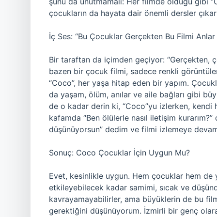
şunu da unutmamalı: Her filmde olduğu gibi “C
çocukların da hayata dair önemli dersler çıka
İç Ses: “Bu Çocuklar Gerçekten Bu Filmi Anlar
Bir taraftan da içimden geçiyor: “Gerçekten, 
bazen bir çocuk filmi, sadece renkli görüntüle
“Coco”, her yaşa hitap eden bir yapım. Çocukla
da yaşam, ölüm, anılar ve aile bağları gibi büy
de o kadar derin ki, “Coco”yu izlerken, kend
kafamda “Ben ölülerle nasıl iletişim kurarım?
düşünüyorsun” dedim ve filmi izlemeye devam
Sonuç: Coco Çocuklar İçin Uygun Mu?
Evet, kesinlikle uygun. Hem çocuklar hem de ye
etkileyebilecek kadar samimi, sıcak ve düşünd
kavrayamayabilirler, ama büyüklerin de bu film
gerektiğini düşünüyorum. İzmirli bir genç olar