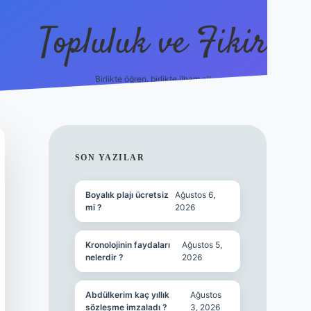
Topluluk ve Fikir
Birlikte öğren, birlikte ilham al!
grandoperabet
tulipbetgiris.org
SIDEBAR
SON YAZILAR
Boyalık plajı ücretsiz
Ağustos 6,
mi ?
2026
Kronolojinin faydaları
Ağustos 5,
nelerdir ?
2026
Abdülkerim kaç yıllık
Ağustos
sözleşme imzaladı ?
3, 2026