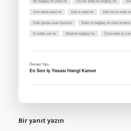
Bir bağlaç mı edat mı
Da eki edat mı bağlaç mı
DA
Den daha edat mı
Den e edat mı
Den önce edat m
Edat grubu nasıl bulunur
Edat mı bağlaç mı nasıl anlarız
Ki edatı var mı
Nitekim bağlaç mı
Öyle edat mı zar
Önceki Yazı
En Son Iş Yasası Hangi Kanun
Bir yanıt yazın