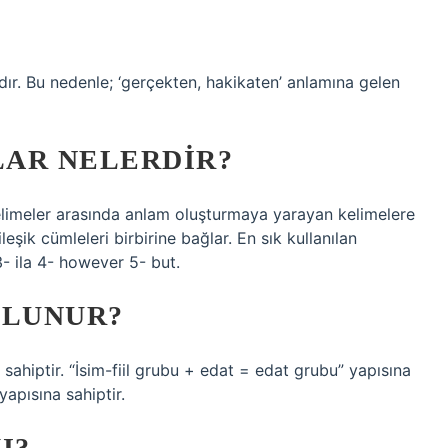
dır. Bu nedenle; ‘gerçekten, hakikaten’ anlamına gelen
LAR NELERDIR?
elimeler arasında anlam oluşturmaya yarayan kelimelere
eşik cümleleri birbirine bağlar. En sık kullanılan
 3- ila 4- however 5- but.
ULUNUR?
 sahiptir. “İsim-fiil grubu + edat = edat grubu” yapısına
yapısına sahiptir.
I?