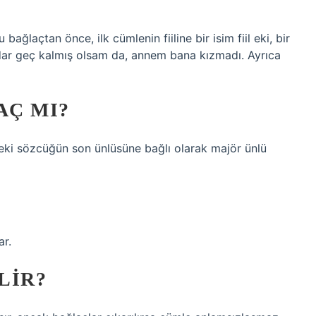
ağlaçtan önce, ilk cümlenin fiiline bir isim fiil eki, bir
kadar geç kalmış olsam da, annem bana kızmadı. Ayrıca
AÇ MI?
ceki sözcüğün son ünlüsüne bağlı olarak majör ünlü
ar.
LIR?