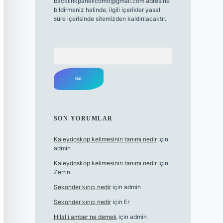
backlinkpanelicomtr@gmail.com
adresine
bildirmeniz halinde, ilgili içerikler yasal
süre içerisinde sitemizden kaldırılacaktır.
Arama
SON YORUMLAR
Kaleydoskop kelimesinin tanımı nedir
için
admin
Kaleydoskop kelimesinin tanımı nedir
için
Zerrin
Sekonder kırıcı nedir
için
admin
Sekonder kırıcı nedir
için
Er
Hilal i amber ne demek
için
admin