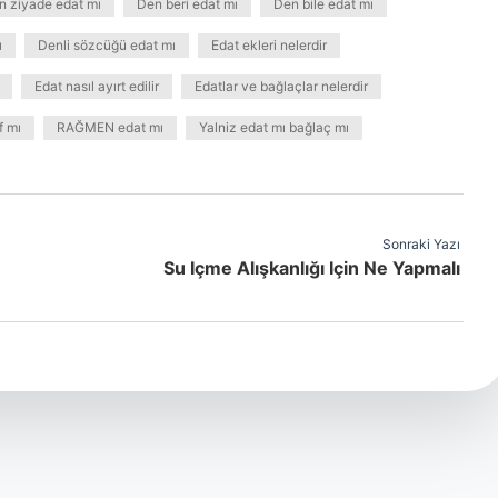
n ziyade edat mı
Den beri edat mı
Den bile edat mı
ı
Denli sözcüğü edat mı
Edat ekleri nelerdir
Edat nasıl ayırt edilir
Edatlar ve bağlaçlar nelerdir
f mı
RAĞMEN edat mı
Yalniz edat mı bağlaç mı
Sonraki Yazı
Su Içme Alışkanlığı Için Ne Yapmalı