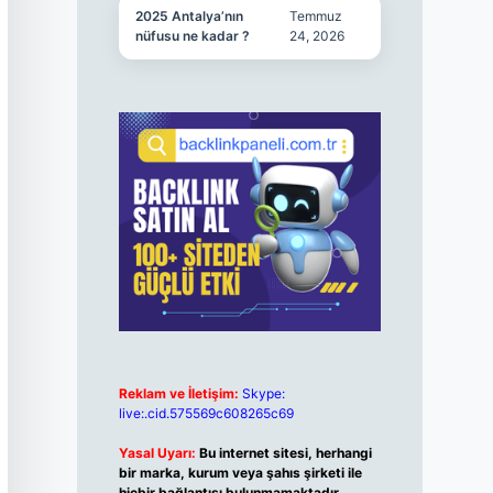
2025 Antalya’nın
Temmuz
nüfusu ne kadar ?
24, 2026
Reklam ve İletişim:
Skype:
live:.cid.575569c608265c69
Yasal Uyarı:
Bu internet sitesi, herhangi
bir marka, kurum veya şahıs şirketi ile
hiçbir bağlantısı bulunmamaktadır.