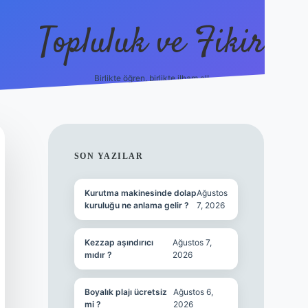
Topluluk ve Fikir
Birlikte öğren, birlikte ilham al!
grandoperabet
tulipbetgiris.o
SIDEBAR
SON YAZILAR
Kurutma makinesinde dolap
Ağustos
kuruluğu ne anlama gelir ?
7, 2026
Kezzap aşındırıcı
Ağustos 7,
mıdır ?
2026
Boyalık plajı ücretsiz
Ağustos 6,
mi ?
2026