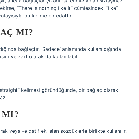
ır, ancak bağlaçlar çıkarılırsa cümle anlamsızlaşmaz,
irse, “There is nothing like it” cümlesindeki “like”
layısıyla bu kelime bir edattır.
AÇ MI?
dığında bağlaçtır. ‘Sadece’ anlamında kullanıldığında
isim ve zarf olarak da kullanılabilir.
“straight” kelimesi göründüğünde, bir bağlaç olarak
maz.
 MI?
k veya -e datif eki alan sözcüklerle birlikte kullanılır.