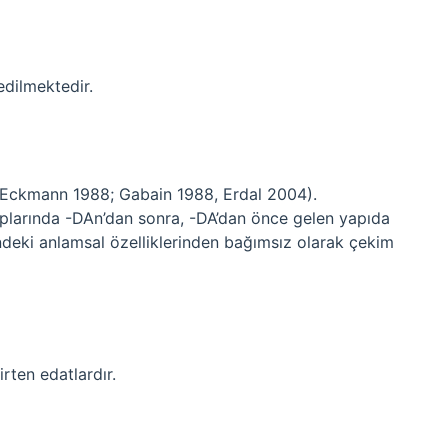
edilmektedir.
 Eckmann 1988; Gabain 1988, Erdal 2004).
taplarında -DAn’dan sonra, -DA’dan önce gelen yapıda
ndeki anlamsal özelliklerinden bağımsız olarak çekim
irten edatlardır.