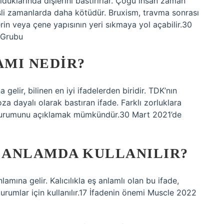
lduklarında dişlerini bastırırlar. Çoğu insan zaman
esli zamanlarda daha kötüdür. Bruxism, travma sonrası
lerin veya çene yapısının yeri sıkmaya yol açabilir.30
 Grubu
AMI NEDIR?
gelir, bilinen en iyi ifadelerden biridir. TDK’nın
za dayalı olarak bastıran ifade. Farklı zorluklara
in durumunu açıklamak mümkündür.30 Mart 2021’de
I ANLAMDA KULLANILIR?
mına gelir. Kalıcılıkla eş anlamlı olan bu ifade,
urumlar için kullanılır.17 İfadenin önemi Muscle 2022