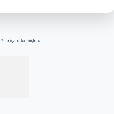
r
*
ile işaretlenmişlerdir