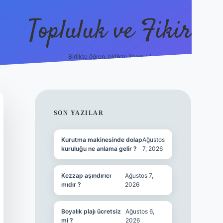
Topluluk ve Fikir
Birlikte öğren, birlikte ilham al!
grandoperabet
tulipbetgiris
SIDEBAR
SON YAZILAR
Kurutma makinesinde dolap
Ağustos
kuruluğu ne anlama gelir ?
7, 2026
Kezzap aşındırıcı
Ağustos 7,
mıdır ?
2026
Boyalık plajı ücretsiz
Ağustos 6,
mi ?
2026