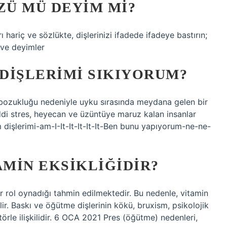
ZÜ MÜ DEYIM MI?
 hariç ve sözlükte, dişlerinizi ifadede ifadeye bastırın;
 ve deyimler
DIŞLERIMI SIKIYORUM?
u bozukluğu nedeniyle uyku sırasında meydana gelen bir
ddi stres, heyecan ve üzüntüye maruz kalan insanlar
 dişlerimi-am-I-It-It-It-It-It-Ben bunu yapıyorum-ne-ne-
AMIN EKSIKLIĞIDIR?
r rol oynadığı tahmin edilmektedir. Bu nedenle, vitamin
bilir. Baskı ve öğütme dişlerinin kökü, bruxism, psikolojik
rle ilişkilidir. 6 OCA 2021 Pres (öğütme) nedenleri,