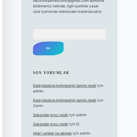
backlinkpanelicomtr@gmail.com
adresine
bildirmeniz halinde, ilgili içerikler yasal
süre içerisinde sitemizden kaldırılacaktır.
Arama
SON YORUMLAR
Kaleydoskop kelimesinin tanımı nedir
için
admin
Kaleydoskop kelimesinin tanımı nedir
için
Zerrin
Sekonder kırıcı nedir
için
admin
Sekonder kırıcı nedir
için
Er
Hilal i amber ne demek
için
admin