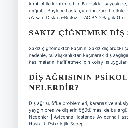
kontrol ile kontrol edilir. Bu plaklar sayesind
dağıtılır. Böylece hasta çürüğün zararlı etkil
›Yaşam Diskma-Brukiz … ACIBAD Sağlık Grub
SAKIZ ÇIĞNEMEK DIŞ 
Sakız çiğnemekten kaçının: Sakız dişlerdeki ç
nedenle, bu alışkanlıktan kaçınarak diş sağlığın
kasılmalarını hafifletmek için kolay ısı uygular.
DIŞ AĞRISININ PSIKO
NELERDIR?
Diş ağrısı, öfke problemleri, kararsız ve anksi
yaygın pres ve dişlerin öğütülmesi de bu argü
Nedenleri | Avicenna Hastanesi Avicenna Hast
Hastalık-Psikolojik Sebep