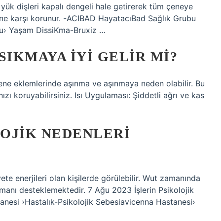
e, yük dişleri kapalı dengeli hale getirerek tüm çeneye
erine karşı korunur. -ACIBAD HayatacıBad Sağlık Grubu
u› Yaşam DissiKma-Bruxiz …
SIKMAYA IYI GELIR MI?
ene eklemlerinde aşınma ve aşınmaya neden olabilir. Bu
ızı koruyabilirsiniz. Isı Uygulaması: Şiddetli ağrı ve kas
LOJIK NEDENLERI
yete enerjileri olan kişilerde görülebilir. Wut zamanında
manı desteklemektedir. 7 Ağu 2023 İşlerin Psikolojik
anesi ›Hastalık-Psikolojik Sebesiavicenna Hastanesi›