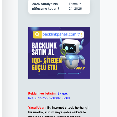
2025 Antalya’nın
Temmuz
nüfusu ne kadar ?
24, 2026
Reklam ve İletişim:
Skype:
live:.cid.575569c608265c69
Yasal Uyarı:
Bu internet sitesi, herhangi
bir marka, kurum veya şahıs şirketi ile
hiçbir bağlantısı bulunmamaktadır.