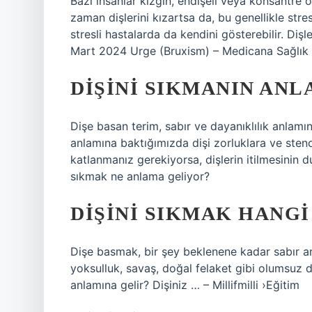
Bazı insanlar kızgın, endişeli veya konsantre o
zaman dişlerini kızartsa da, bu genellikle str
stresli hastalarda da kendini gösterebilir. Diş
Mart 2024 Urge (Bruxism) – Medicana Sağlık
DIŞINI SIKMANIN ANL
Dişe basan terim, sabır ve dayanıklılık anlamına 
anlamına baktığımızda dişi zorluklara ve steno
katlanmanız gerekiyorsa, dişlerin itilmesin
sıkmak ne anlama geliyor?
DIŞINI SIKMAK HANG
Dişe basmak, bir şey beklenene kadar sabır anla
yoksulluk, savaş, doğal felaket gibi olumsuz d
anlamına gelir? Dişiniz … – Millifmilli ›Eğitim