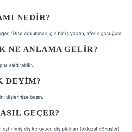
MI NEDIR?
 değer. “Dişe dokunmak için bir iş yaptın, aferin çocuğum.
K NE ANLAMA GELIR?
na saldırabilir.
K DEYIM?
n: dişlerinize basın.
NASIL GEÇER?
leştirilmiş diş koruyucu diş plakları (okluzal dönüşler)