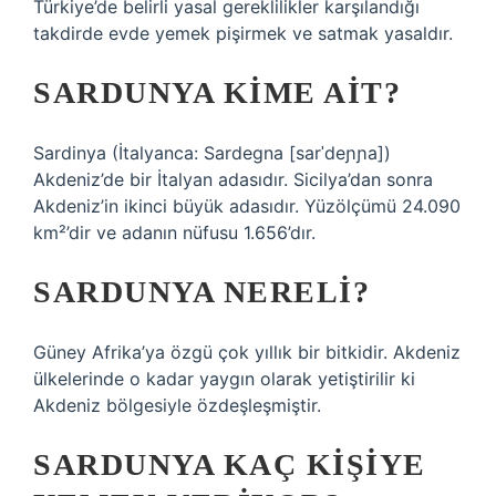
Türkiye’de belirli yasal gereklilikler karşılandığı
takdirde evde yemek pişirmek ve satmak yasaldır.
SARDUNYA KIME AIT?
Sardinya (İtalyanca: Sardegna [sarˈdeɲɲa])
Akdeniz’de bir İtalyan adasıdır. Sicilya’dan sonra
Akdeniz’in ikinci büyük adasıdır. Yüzölçümü 24.090
km²’dir ve adanın nüfusu 1.656’dır.
SARDUNYA NERELI?
Güney Afrika’ya özgü çok yıllık bir bitkidir. Akdeniz
ülkelerinde o kadar yaygın olarak yetiştirilir ki
Akdeniz bölgesiyle özdeşleşmiştir.
SARDUNYA KAÇ KIŞIYE