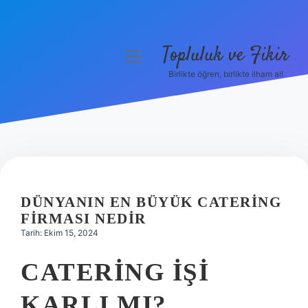
Topluluk ve Fikir
menüyü
aç
Birlikte öğren, birlikte ilham al!
Anasayfa
Gizlilik Politikası
Yasal Uyarı
Hakkımızda
DÜNYANIN EN BÜYÜK CATERING
FIRMASI NEDIR
Tarih: Ekim 15, 2024
CATERING IŞI
KARLI MI?